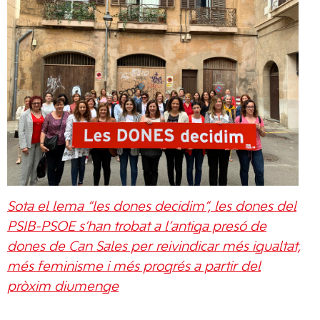
Sota el lema “les dones decidim”, les dones del
PSIB-PSOE s’han trobat a l’antiga presó de
dones de Can Sales per reivindicar més igualtat,
més feminisme i més progrés a partir del
pròxim diumenge