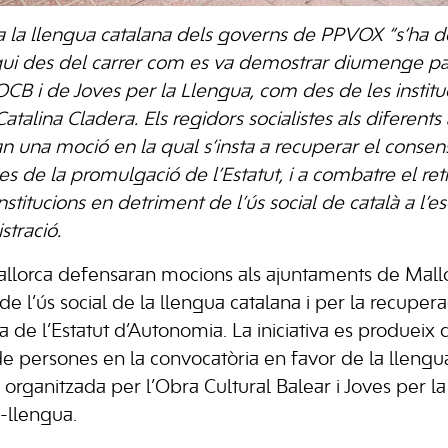
 a la llengua catalana dels governs de PPVOX “s’ha
a sigui des del carrer com es va demostrar diumenge p
CB i de Joves per la Llengua, com des de les instituc
Catalina Cladera. Els regidors socialistes als diferen
n una moció en la qual s’insta a recuperar el consens
es de la promulgació de l’Estatut, i a combatre el re
titucions en detriment de l’ús social de català a l’esc
stració.
Mallorca defensaran mocions als ajuntaments de Mall
de l’ús social de la llengua catalana i per la recuper
 de l’Estatut d’Autonomia. La iniciativa es produeix 
e persones en la convocatòria en favor de la llengu
rganitzada per l’Obra Cultural Balear i Joves per l
-llengua.