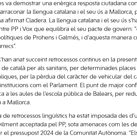
 va demostrar una enèrgica resposta ciutadana cont
raconar la llengua catalana i el seu ús a Mallorca, p
 ha afirmat Cladera. La llengua catalana i el seu ús s’
tre PP i Vox que equilibra el seu pacte de govern: 
polítiques de Prohens i Galmés, i d’aquesta manera 
rrecs”.
han anat succeint retrocessos continus en la present 
a de català per als sanitaris, per determinades places
liques, per la pèrdua del caràcter de vehicular del c
institucions com el Parlament. El punt de major confl
ca a les aules de l’escola pública de Balears, per red
à a Mallorca.
a de retrocessos lingüístics ha estat imposada des d’
vilment acceptada pel PP, sota amenaces com les de
ar el pressupost 2024 de la Comunitat Autònoma. “Els