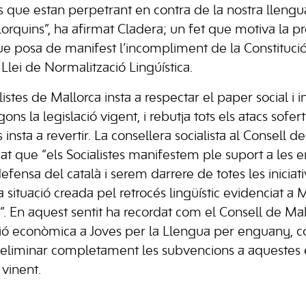
 que estan perpetrant en contra de la nostra llengua,
lorquins”, ha afirmat Cladera; un fet que motiva la p
e posa de manifest l’incompliment de la Constitució,
Llei de Normalització Lingúística.
istes de Mallorca insta a respectar el paper social i in
ns la legislació vigent, i rebutja tots els atacs soferts
s insta a revertir. La consellera socialista al Consell d
t que “els Socialistes manifestem ple suport a les en
fensa del català i serem darrere de totes les iniciat
 situació creada pel retrocés lingüístic evidenciat a 
”. En aquest sentit ha recordat com el Consell de Mal
ció econòmica a Joves per la Llengua per enguany, c
 eliminar completament les subvencions a aquestes e
 vinent.