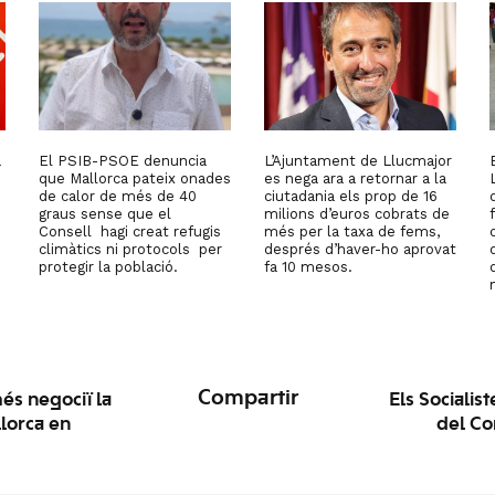
a
El PSIB-PSOE denuncia
L’Ajuntament de Llucmajor
que Mallorca pateix onades
es nega ara a retornar a la
de calor de més de 40
ciutadania els prop de 16
graus sense que el
milions d’euros cobrats de
Consell hagi creat refugis
més per la taxa de fems,
climàtics ni protocols per
després d’haver-ho aprovat
protegir la població.
fa 10 mesos.
Compartir
és negociï la
Els Socialis
llorca en
del Co