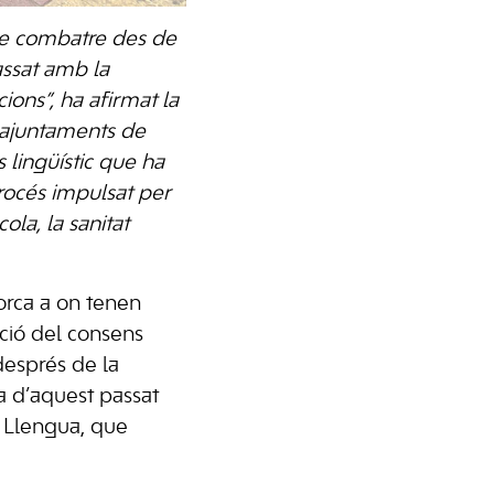
 de combatre des de
assat amb la
ions”, ha afirmat la
ts ajuntaments de
 lingüístic que ha
trocés impulsat per
ola, la sanitat
orca a on tenen
ació del consens
després de la
a d’aquest passat
a Llengua, que