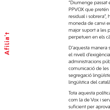
“Diumenge passat es
PPVOX que pretén ar
residual i sobrera”,
moneda de canvi en
major suport a les 
Afilia't
perpetuen en els cà
D’aquesta manera s’
el nivell d’exigènci
administracions púb
comunicació de les 
segregació lingüísti
lingüística del catal
Tota aquesta polític
com la de Vox i ser
suficient per aprov