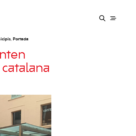
cipis
,
Portada
enten
a catalana