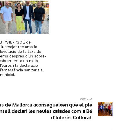
El PSIB-PSOE de
Llucmajor reclama la
devolució de la taxa de
fems després d’un sobre-
cobrament d’un milió
d’euros i la declaració
d’emergència sanitària al
municipi.
PRÒXIM
tes de Mallorca aconsegueixen que el ple
nsell declari les neules calades com a Bé
d'Interès Cultural.