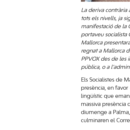
La deriva contrària
tots els nivells, j
manifestació de la O
portaveu socialista 
Mallorca presentara
regnat a Mallorca d
PPVOX des de les ins
pública, o a l’admini
Els Socialistes de 
presència, en favor 
lingüístic que emana
massiva presència d
diumenge a Palma, o
culminaren el Corre