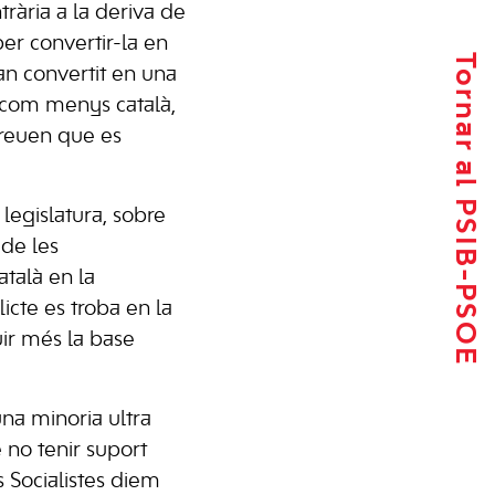
rària a la deriva de
er convertir-la en
Tornar al PSIB-PSOE
han convertit en una
“com menys català,
creuen que es
legislatura, sobre
 de les
atalà en la
icte es troba en la
uir més la base
una minoria ultra
 no tenir suport
 Socialistes diem