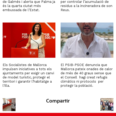
de Galmés i alerta que Palma ja
per controlar l’acumulació de
és la quarta ciutat més
residus a la incineradora de son
embussada de l’Estat.
Reus.
Els Socialistes de Mallorca
El PSIB-PSOE denuncia que
impulsen iniciatives a tots els
Mallorca pateix onades de calor
ajuntaments per exigir un canvi
de més de 40 graus sense que
de model turístic, protegir el
el Consell hagi creat refugis
territori i garantir l’habitatge a
climàtics ni protocols per
l’illa.
protegir la població.
Compartir