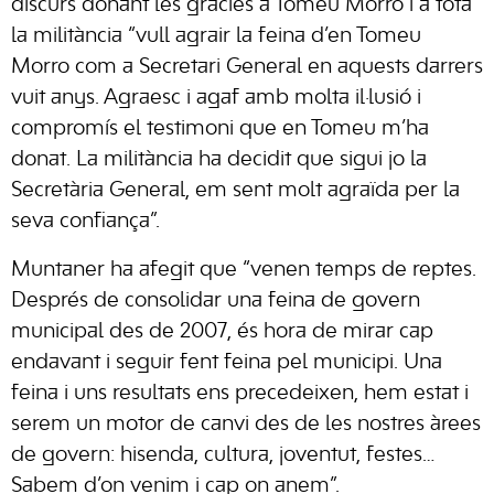
discurs donant les gràcies a Tomeu Morro i a tota
la militància “vull agrair la feina d’en Tomeu
Morro com a Secretari General en aquests darrers
vuit anys. Agraesc i agaf amb molta il·lusió i
compromís el testimoni que en Tomeu m’ha
donat. La militància ha decidit que sigui jo la
Secretària General, em sent molt agraïda per la
seva confiança”.
Muntaner ha afegit que “venen temps de reptes.
Després de consolidar una feina de govern
municipal des de 2007, és hora de mirar cap
endavant i seguir fent feina pel municipi. Una
feina i uns resultats ens precedeixen, hem estat i
serem un motor de canvi des de les nostres àrees
de govern: hisenda, cultura, joventut, festes…
Sabem d’on venim i cap on anem”.