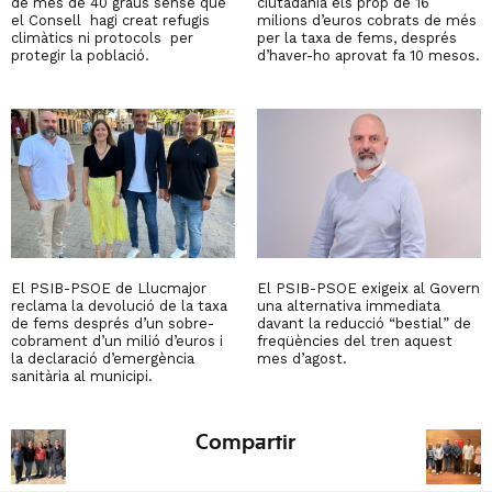
de més de 40 graus sense que
ciutadania els prop de 16
el Consell hagi creat refugis
milions d’euros cobrats de més
climàtics ni protocols per
per la taxa de fems, després
protegir la població.
d’haver-ho aprovat fa 10 mesos.
El PSIB-PSOE de Llucmajor
El PSIB-PSOE exigeix al Govern
reclama la devolució de la taxa
una alternativa immediata
de fems després d’un sobre-
davant la reducció “bestial” de
cobrament d’un milió d’euros i
freqüències del tren aquest
la declaració d’emergència
mes d’agost.
sanitària al municipi.
Compartir