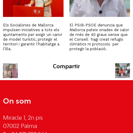
Els Socialistes de Mallorca
El PSIB-PSOE denuncia que
impulsen iniciatives a tots els
Mallorca pateix onades de calor
ajuntaments per exigir un canvi
de més de 40 graus sense que
de model turístic, protegir el
el Consell hagi creat refugis
territori i garantir l’habitatge a
climàtics ni protocols per
l’illa.
protegir la població.
Compartir
On som
Miracle 1, 2n pis
07002 Palma