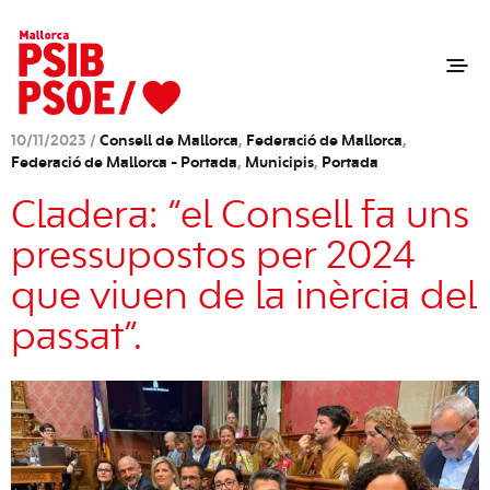
10/11/2023 /
Consell de Mallorca
,
Federació de Mallorca
,
Federació de Mallorca - Portada
,
Municipis
,
Portada
Cladera: “el Consell fa uns
pressupostos per 2024
que viuen de la inèrcia del
passat”.