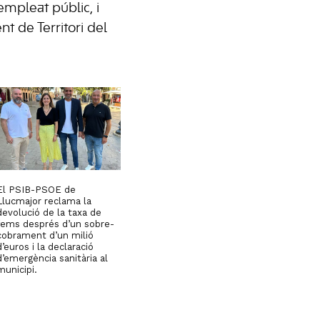
empleat públic, i
t de Territori del
El PSIB-PSOE de
Llucmajor reclama la
devolució de la taxa de
fems després d’un sobre-
cobrament d’un milió
d’euros i la declaració
d’emergència sanitària al
municipi.