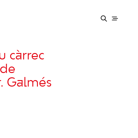
u càrrec
 de
r. Galmés