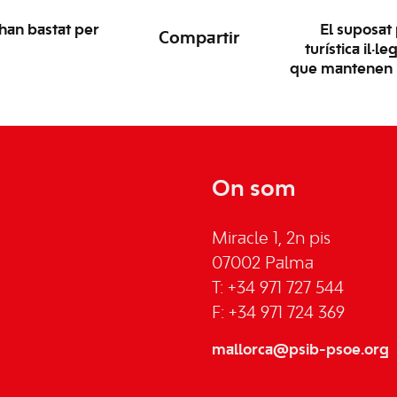
 han bastat per
El suposat 
Compartir
turística il·
que mantenen la
On som
Miracle 1, 2n pis
07002 Palma
T: +34 971 727 544
F: +34 971 724 369
mallorca@psib-psoe.org