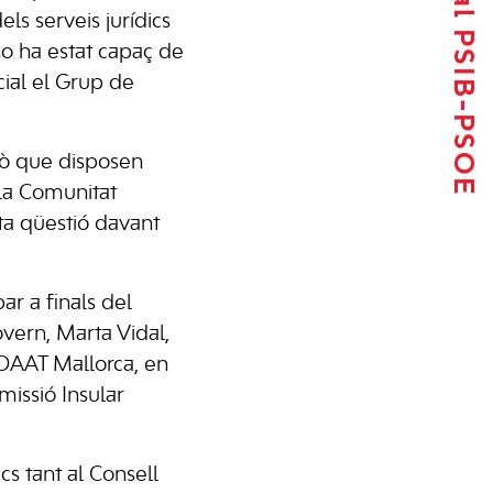
Tornar al PSIB-PSOE
dels serveis jurídics
no ha estat capaç de
ial el Grup de
llò que disposen
e la Comunitat
ta qüestió davant
ar a finals del
vern, Marta Vidal,
 COAAT Mallorca, en
missió Insular
s tant al Consell