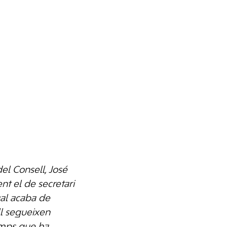
del Consell, José
t el de secretari
qual acaba de
ll segueixen