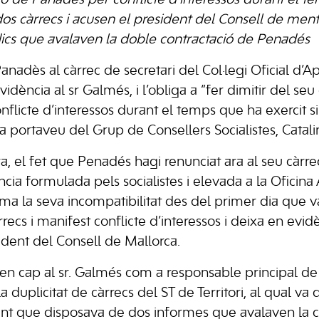
ió de Panadés per conflicte d’interessos durant el 
dos càrrecs i acusen el president del Consell de menti
dics que avalaven la doble contractació de Penadés
Panadès al càrrec de secretari del Col·legi Oficial d’A
idència al sr Galmés, i l’obliga a “fer dimitir del seu
flicte d’interessos durant el temps que ha exercit 
 la portaveu del Grup de Consellers Socialistes, Catal
, el fet que Penadés hagi renunciat ara al seu càrrec 
ia formulada pels socialistes i elevada a la Oficina 
irma la seva incompatibilitat des del primer dia que v
rrecs i manifest conflicte d’interessos i deixa en evi
sident del Consell de Mallorca.
ten cap al sr. Galmés com a responsable principal de l
duplicitat de càrrecs del ST de Territori, al qual va
nt que disposava de dos informes que avalaven la c