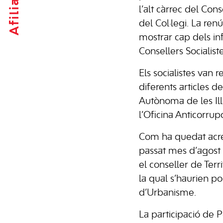
Afilia't
l’alt càrrec del Cons
del Col·legi. La re
mostrar cap dels i
Consellers Socialist
Els socialistes van 
diferents articles de
Autònoma de les Ill
l’Oficina Anticorrupc
Com ha quedat acred
passat mes d’agost 
el conseller de Ter
la qual s’haurien po
d’Urbanisme.
La participació de 