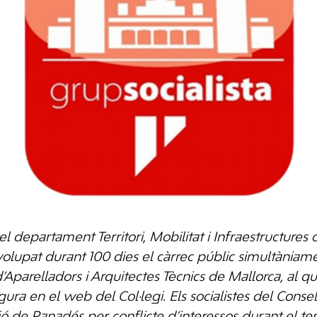
del departament Territori, Mobilitat i Infraestructures 
lupat durant 100 dies el càrrec públic simultàniamen
 d’Aparelladors i Arquitectes Tècnics de Mallorca, al 
gura en el web del Col·legi. Els socialistes del Conse