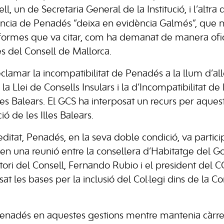
ell, un de Secretaria General de la Institució, i l’altra 
núncia de Penadés “deixa en evidència Galmés”, que 
nformes que va citar, com ha demanat de manera ofic
es del Consell de Mallorca.
reclamar la incompatibilitat de Penadés a la llum d’a
 la Llei de Consells Insulars i la d’Incompatibilitat d
es Balears. El GCS ha interposat un recurs per aques
ió de les Illes Balears.
itat, Penadés, en la seva doble condició, va particip
en una reunió entre la consellera d’Habitatge del Go
ritori del Consell, Fernando Rubio i el president del
sat les bases per la inclusió del Col·legi dins de la Co
Penadés en aquestes gestions mentre mantenia càrrec