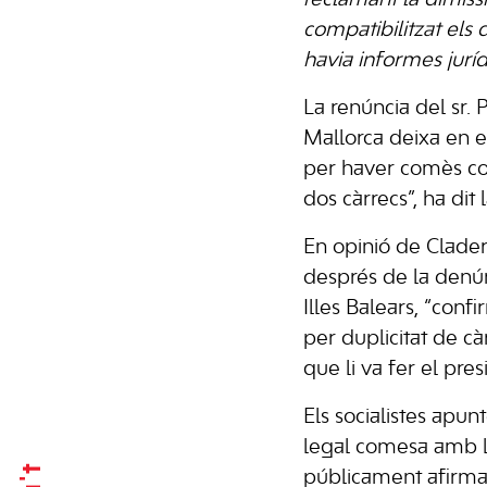
reclamant la dimiss
compatibilitzat els 
havia informes jurí
La renúncia del sr. 
Mallorca deixa en ev
per haver comès con
dos càrrecs”, ha dit
En opinió de Cladera
després de la denúnc
Illes Balears, “conf
per duplicitat de cà
que li va fer el pre
Els socialistes apun
legal comesa amb la 
públicament afirma