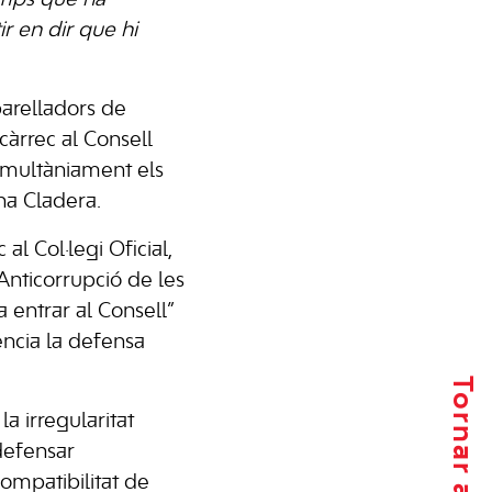
temps que ha
r en dir que hi
parelladors de
 càrrec al Consell
simultàniament els
ina Cladera.
al Col·legi Oficial,
Anticorrupció de les
a entrar al Consell”
dència la defensa
a irregularitat
 defensar
ompatibilitat de