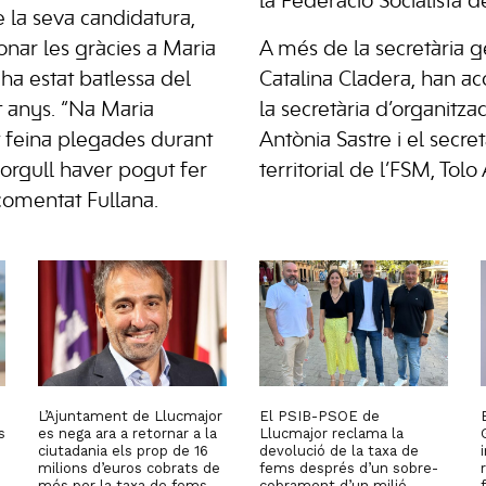
la Federació Socialista d
e la seva candidatura,
onar les gràcies a Maria
A més de la secretària g
ha estat batlessa del
Catalina Cladera, han a
t anys. “Na Maria
la secretària d’organitza
t feina plegades durant
Antònia Sastre i el secre
 orgull haver pogut fer
territorial de l’FSM, Tolo 
comentat Fullana.
L’Ajuntament de Llucmajor
El PSIB-PSOE de
s
es nega ara a retornar a la
Llucmajor reclama la
ciutadania els prop de 16
devolució de la taxa de
milions d’euros cobrats de
fems després d’un sobre-
més per la taxa de fems,
cobrament d’un milió