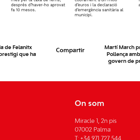
després d’haver-ho aprovat
d’euros i la declaració
fa 10 mesos.
d’emergència sanitària al
municipi.
ia de Felanitx
Martí March pr
Compartir
prestigi que ha
Pollença amb “
govern de pr
On som
Miracle 1, 2n pis
07002 Palma
T: +34 971 727 544