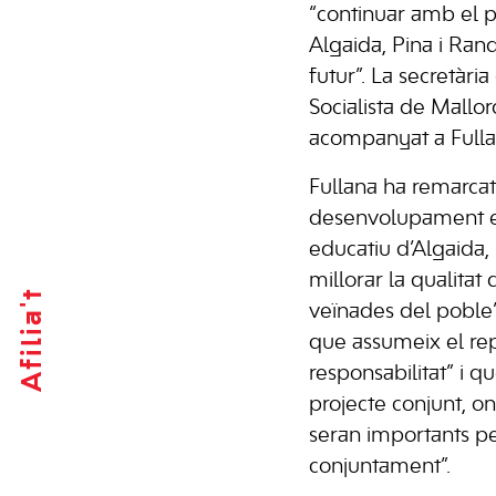
“continuar amb el pr
Algaida, Pina i Ran
futur”. La secretàri
Socialista de Mallor
acompanyat a Fulla
Fullana ha remarcat
desenvolupament ec
educatiu d’Algaida,
millorar la qualitat 
Afilia't
veïnades del poble”
que assumeix el rep
responsabilitat” i q
projecte conjunt, on
seran importants p
conjuntament”.