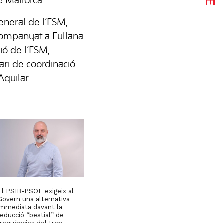
e Mallorca.
eneral de l’FSM,
companyat a Fullana
ció de l’FSM,
tari de coordinació
Aguilar.
El PSIB-PSOE exigeix al
Govern una alternativa
immediata davant la
reducció “bestial” de
freqüències del tren