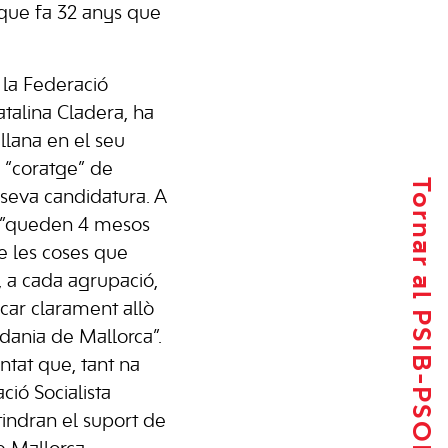
 que fa 32 anys que
 la Federació
atalina Cladera, ha
lana en el seu
el “coratge” de
Tornar al PSIB-PSOE
 seva candidatura. A
è ”queden 4 mesos
de les coses que
, a cada agrupació,
icar clarament allò
dania de Mallorca”.
tat que, tant na
ió Socialista
tindran el suport de