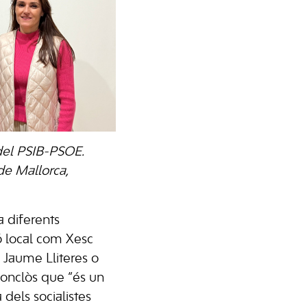
 del PSIB-PSOE.
de Mallorca,
 diferents
 local com Xesc
, Jaume Lliteres o
conclòs que “és un
a dels socialistes