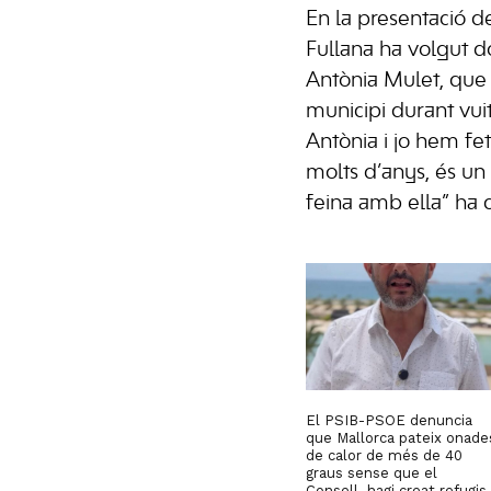
En la presentació d
Fullana ha volgut d
Antònia Mulet, que 
municipi durant vui
Antònia i jo hem fe
molts d’anys, és un
feina amb ella” ha 
El PSIB-PSOE denuncia
que Mallorca pateix onade
de calor de més de 40
graus sense que el
Consell hagi creat refugis