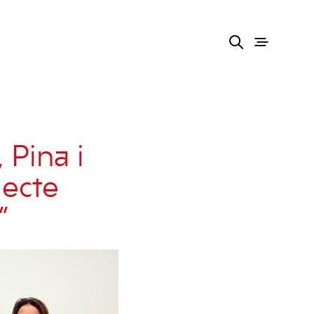
 Pina i
jecte
”