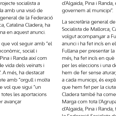
ojecte socialista a
d’Algaida, Pina i Randa,
da amb una visió de
governem al municipi”.
a general de la Federació
La secretària general de
ca, Catalina Cladera, ha
Socialista de Mallorca, C
na en aquest anunci.
volgut acompanyar a Ful
 que vol seguir amb “el
anunci i ha fet incís en 
onòmic, social i
Fullana per presentar la
 Pina i Randa així com
més, ha fet incís en qu
de vida dels veïnats i
per les eleccions i una 
. A més, ha destacat
hem de fer sense aturar
te amb “orgull i molta
a cada municipi, és expl
ue vol que sigui “un
que hem fet per la ciuta
 totes les aportacions
Cladera també ha comen
er avançar
Marga com tota l’Agrupac
d’Algaida, Pina i Randa, 