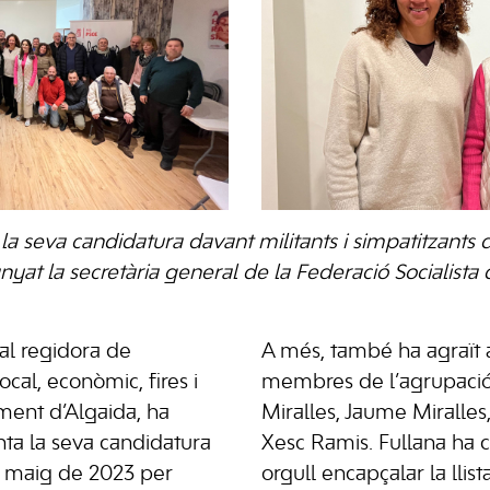
 la seva candidatura davant militants i simpatitzants
at la secretària general de la Federació Socialista 
al regidora de
A més, també ha agraït a
al, econòmic, fires i
membres de l’agrupació
ment d’Algaida, ha
Miralles, Jaume Miralles
ta la seva candidatura
Xesc Ramis. Fullana ha 
l maig de 2023 per
orgull encapçalar la llist