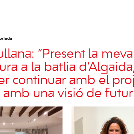
ortada
llana: “Present la meva
ra a la batlia d’Algaida,
r continuar amb el pro
a amb una visió de futur