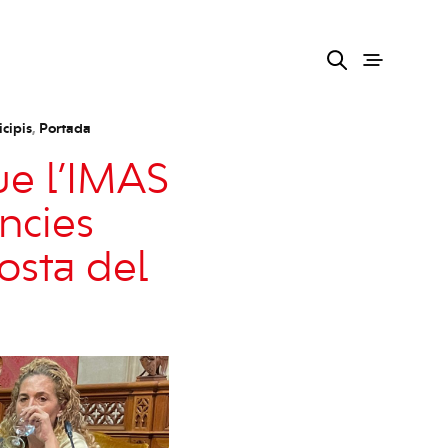
cipis
,
Portada
ue l’IMAS
ències
osta del