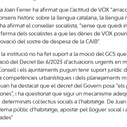
sta Joan Ferrer ha afirmat que l’actitud de VOX “arrac
consens històric sobre la llengua catalana; la llengua 
a afirmat el conseller socialista, “sense que quedi 
ó ferma dels socialistes a que les dèries de VOX posi
rovació del sostre de despesa de la CAIB”.
la institució no ha fet suport a la moció del GCS que
ació del Decret llei 6/2023 d’actuacions urgents en m
 Consell i els ajuntaments puguin tenir suport jurídic 
 competències urbanístiques i dels planejaments mu
 Juan ha destacat que el decret del Govern posa “el
nes”, i ha qüestionat que sigui un mecanisme adequ
e determinats col·lectius socials a l’habitatge. De Jua
stema públic d’habitatge, apostar pel lloguer social i 
nades”