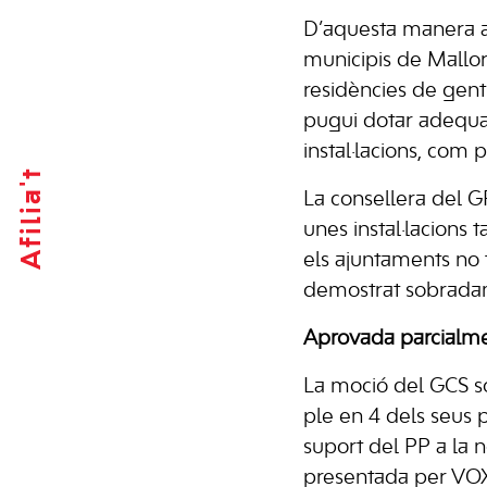
D’aquesta manera aq
municipis de Mallor
residències de gen
pugui dotar adequa
instal·lacions, com 
Afilia't
La consellera del GP
unes instal·lacions 
els ajuntaments no 
demostrat sobradame
Aprovada parcialmen
La moció del GCS so
ple en 4 dels seus p
suport del PP a la 
presentada per VOX, 