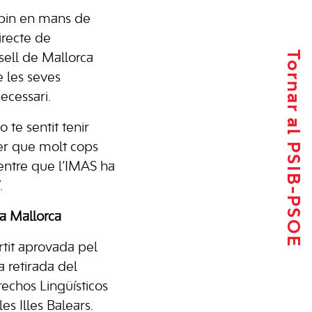
obin en mans de
irecte de
Tornar al PSIB-PSOE
ell de Mallorca
 les seves
ecessari.
 te sentit tenir
per que molt cops
entre que l’IMAS ha
.
a Mallorca
tit aprovada pel
a retirada del
echos Lingüísticos
s Illes Balears.