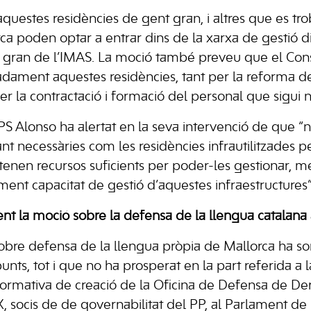
uestes residències de gent gran, i altres que es tr
ca poden optar a entrar dins de la xarxa de gestió d
t gran de l’IMAS. La moció també preveu que el Cons
dament aquestes residències, tant per la reforma de
per la contractació i formació del personal que sigui n
S Alonso ha alertat en la seva intervenció de que “no
tant necessàries com les residències infrautilitzades 
tenen recursos suficients per poder-les gestionar, m
nt capacitat de gestió d’aquestes infraestructures”
t la moció sobre la defensa de la llengua catalana 
bre defensa de la llengua pròpia de Mallorca ha sor
unts, tot i que no ha prosperat en la part referida a l
normativa de creació de la Oficina de Defensa de Der
socis de de governabilitat del PP, al Parlament de le