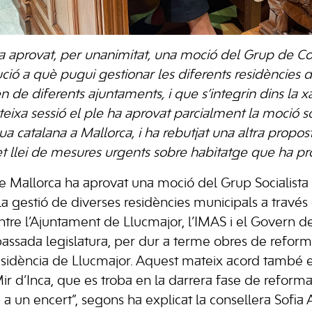
ha aprovat, per unanimitat, una moció del Grup de Con
itució a què pugui gestionar les diferents residències
de diferents ajuntaments, i que s’integrin dins la x
eixa sessió el ple ha aprovat parcialment la moció so
ua catalana a Mallorca, i ha rebutjat una altra propo
ret llei de mesures urgents sobre habitatge que ha 
e Mallorca ha aprovat una moció del Grup Socialista p
 la gestió de diverses residències municipals a travé
ntre l’Ajuntament de Llucmajor, l’IMAS i el Govern de 
passada legislatura, per dur a terme obres de reforma
residència de Llucmajor. Aquest mateix acord també 
ir d’Inca, que es troba en la darrera fase de reform
a un encert”, segons ha explicat la consellera Sofia 