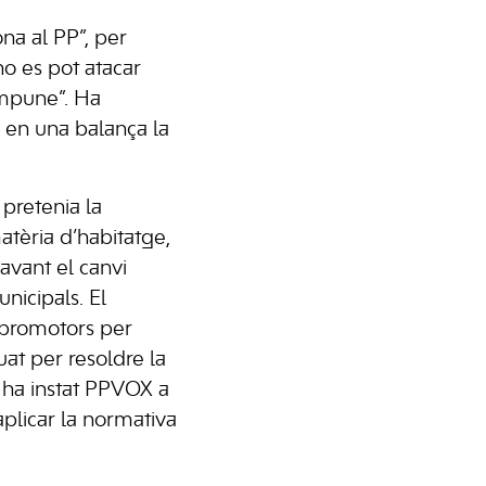
ona al PP”, per
no es pot atacar
impune”. Ha
n en una balança la
 pretenia la
atèria d’habitatge,
davant el canvi
nicipals. El
s promotors per
at per resoldre la
n ha instat PPVOX a
aplicar la normativa