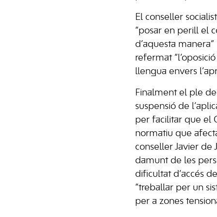
El conseller sociali
“posar en perill el 
d’aquesta manera” h
refermat “l’oposici
llengua envers l’ap
Finalment el ple de 
suspensió de l’aplic
per facilitar que el
normatiu que afecta
conseller Javier de
damunt de les perso
dificultat d’accés d
“treballar per un si
per a zones tensio