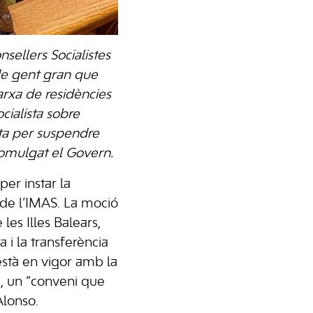
sellers Socialistes
 de gent gran que
arxa de residències
cialista sobre
sta per suspendre
promulgat el Govern.
er instar la
s de l’IMAS. La moció
les Illes Balears,
 i la transferència
està en vigor amb la
a, un “conveni que
Alonso.