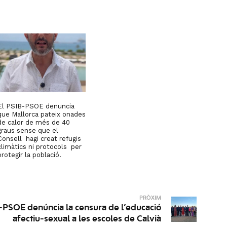
El PSIB-PSOE denuncia
que Mallorca pateix onades
de calor de més de 40
graus sense que el
Consell hagi creat refugis
climàtics ni protocols per
protegir la població.
PRÒXIM
-PSOE denúncia la censura de l’educació
afectiu-sexual a les escoles de Calvià