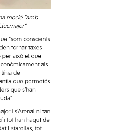
 una moció “amb
Llucmajor”
 que “som conscients
den tornar taxes
ò per això el que
conòmicament als
línia de
antia que permetés
ers que s’han
uda”.
or i s’Arenal ni tan
xí i tot han hagut de
at Estarellas, tot