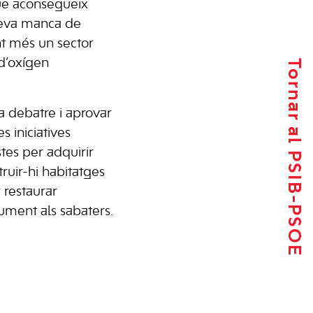
ue aconsegueix
seva manca de
nt més un sector
Tornar al PSIB-PSOE
d’oxígen
va debatre i aprovar
s iniciatives
stes per adquirir
ruir-hi habitatges
r restaurar
ment als sabaters.