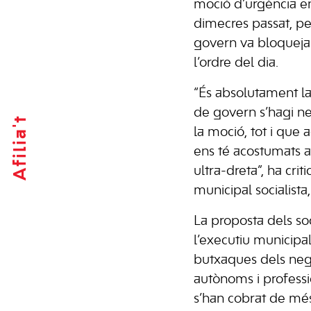
moció d’urgència en
dimecres passat, pe
govern va bloquejar
l’ordre del dia.
“És absolutament l
de govern s’hagi neg
Afilia't
la moció, tot i que 
ens té acostumats a
ultra-dreta”, ha crit
municipal socialista,
La proposta dels so
l’executiu municipal
butxaques dels neg
autònoms i professi
s’han cobrat de mé