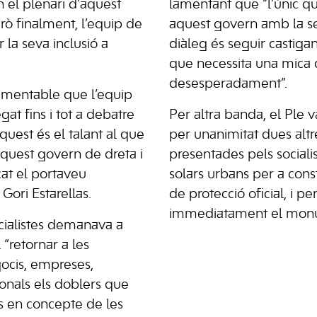
 el plenari d’aquest
lamentant que “l’únic q
rò finalment, l’equip de
aquest govern amb la 
 la seva inclusió a
diàleg és seguir castiga
que necessita una mica 
desesperadament”.
amentable que l’equip
at fins i tot a debatre
Per altra banda, el Ple 
aquest és el talant al que
per unanimitat dues altre
quest govern de dreta i
presentades pels sociali
icat el portaveu
solars urbans per a const
 Gori Estarellas.
de protecció oficial, i pe
immediatament el monu
cialistes demanava a
 “retornar a les
ocis, empreses,
onals els doblers que
s en concepte de les