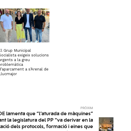
El Grup Municipal
Socialista exigeix solucions
urgents a la greu
problemàtica
d’aparcament a s’Arenal de
Llucmajor
PRÒXIM
OE lamenta que “l’aturada de màquines”
nt la legislatura del PP “va derivar en la
zació dels protocols, formació i eines que