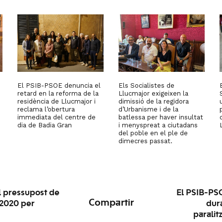
El PSIB-PSOE denuncia el
Els Socialistes de
retard en la reforma de la
Llucmajor exigeixen la
residència de Llucmajor i
dimissió de la regidora
reclama l’obertura
d’Urbanisme i de la
immediata del centre de
batlessa per haver insultat
dia de Badia Gran
i menyspreat a ciutadans
del poble en el ple de
dimecres passat.
al pressupost de
El PSIB-PS
Compartir
 2020 per
dura
paralit