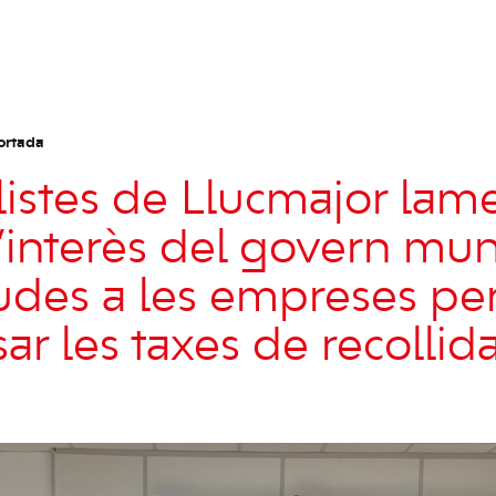
ortada
alistes de Llucmajor lam
interès del govern mun
udes a les empreses pe
r les taxes de recollid