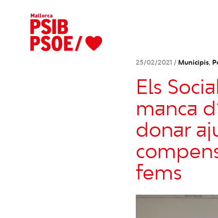
25/02/2021 /
Municipis
,
P
Els Soci
manca d’
donar aj
compensa
fems