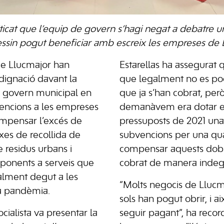
ticat que l’equip de govern s’hagi negat a debatre
sin pogut beneficiar amb escreix les empreses de 
s de Llucmajor han
Estarellas ha assegurat
ndignació davant la
que legalment no es po
l govern municipal en
que ja s’han cobrat, per
vencions a les empreses
demanàvem era dotar e
ompensar l’excés de
pressuposts de 2021 una 
xes de recollida de
subvencions per una qu
 residus urbans i
compensar aquests dobl
esponents a serveis que
cobrat de manera indeg
talment degut a les
“Molts negocis de Llucmaj
la pandèmia.
sols han pogut obrir, i ai
cialista va presentar la
seguir pagant”, ha record