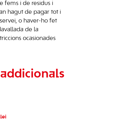
e fems i de residus i
han hagut de pagar tot i
 servei, o haver-ho fet
avallada de la
striccions ocasionades
addicionals
lei