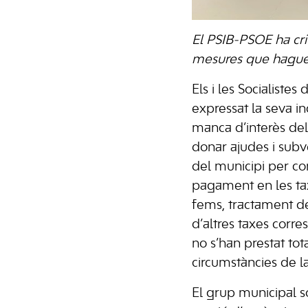
El PSIB-PSOE ha cri
mesures que hagues
Els i les Socialiste
expressat la seva i
manca d’interès de
donar ajudes i sub
del municipi per c
pagament en les ta
fems, tractament de
d’altres taxes corr
no s’han prestat to
circumstàncies de 
El grup municipal so