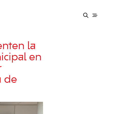
enten la
icipal en
r
a de