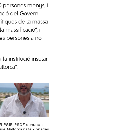
0 persones menys, i
cació del Govern
rítiques de la massa
a massificació”, i
tes persones a no
la institució insular
llorca”.
El PSIB-PSOE denuncia
que Mallorca pateix onades