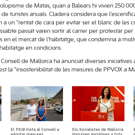
olupisme de Matas, quan a Balears hi vivien 250.00
 de turistes anuals. Cladera considera que l’escenifi
a un “rentat de cara per evitar ser el blanc de les c
sabte passat varen sortir al carrer per protestar per l
ts en el mercat de l’habitatge, que condemna a mol
habitatge en condicions.
 Consell de Mallorca ha anunciat diverses iniciatives a 
st la “insostenibilitat de les mesures de PPVOX a Ma
El PSIB insta al Consell a
Els Socialistes de Mallorca
adoptar mesures
impulsen iniciatives a tots