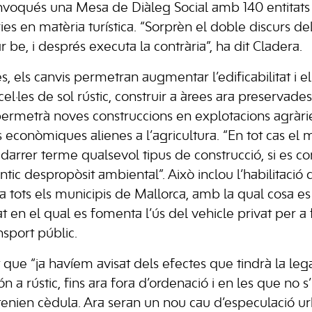
voqués una Mesa de Diàleg Social amb 140 entitats a
ries en matèria turística. “Sorprèn el doble discurs 
be, i després executa la contrària”, ha dit Cladera.
es, els canvis permetran augmentar l’edificabilitat i 
el·les de sol rústic, construir a àrees ara preservades
 permetrà noves construccions en explotacions agràri
s econòmiques alienes a l’agricultura. “En tot cas el 
darrer terme qualsevol tipus de construcció, si es co
ic despropòsit ambiental”. Això inclou l’habilitació d
a tots els municipis de Mallorca, amb la qual cosa e
at en el qual es fomenta l’ús del vehicle privat per 
sport públic.
que “ja havíem avisat dels efectes que tindrà la lega
 a rústic, fins ara fora d’ordenació i en les que no s
tenien cèdula. Ara seran un nou cau d’especulació urb