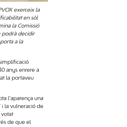
PPVOX exerceix la
icabilitat en sòl
imina la Comissió
 podrà decidir
porta a la
simplificació
30 anys enrere a
at la portaveu
ota l’aparença una
 i la vulneració de
 votat
rés de que el