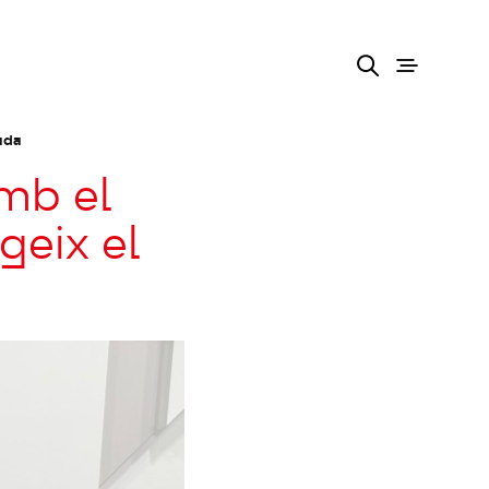
ada
amb el
geix el