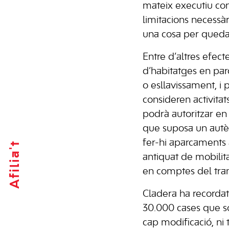
mateix executiu con
limitacions necessà
una cosa per quedar 
Entre d’altres efect
d’habitatges en parc
o esllavissament, i
consideren activitat
podrà autoritzar en 
que suposa un autènt
fer-hi aparcaments 
Afilia't
antiquat de mobilit
en comptes del tran
Cladera ha recordat 
30.000 cases que són
cap modificació, ni 