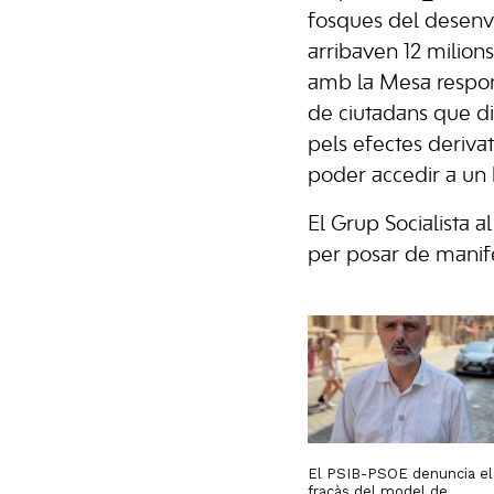
fosques del desenv
arribaven 12 milions
amb la Mesa respon 
de ciutadans que dis
pels efectes deriva
poder accedir a un 
El Grup Socialista al
per posar de manife
El PSIB-PSOE denuncia el
fracàs del model de