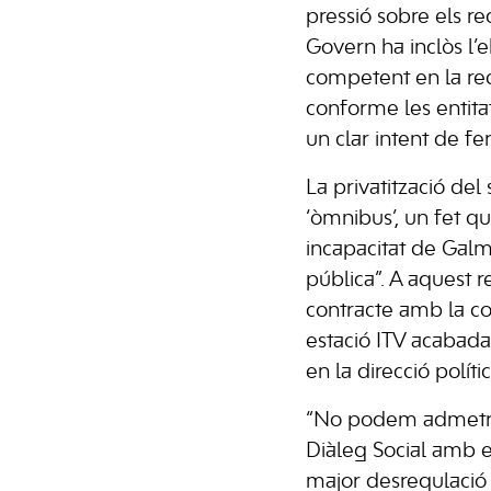
pressió sobre els re
Govern ha inclòs l’
competent en la red
conforme les entitats
un clar intent de fer
La privatització del
‘òmnibus’, un fet qu
incapacitat de Galm
pública”. A aquest 
contracte amb la co
estació ITV acabada
en la direcció polít
“No podem admetre 
Diàleg Social amb e
major desregulació 