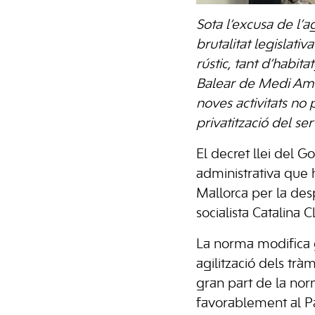
Sota l’excusa de l’a
brutalitat legislati
rústic, tant d’habi
Balear de Medi Ambi
noves activitats no 
privatització del se
El decret llei del G
administrativa que 
Mallorca per la des
socialista Catalina C
La norma modifica g
agilització dels trà
gran part de la nor
favorablement al P