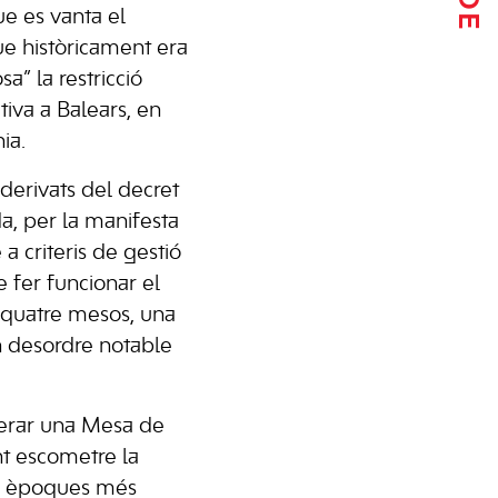
ue es vanta el
ue històricament era
” la restricció
ativa a Balears, en
ia.
 derivats del decret
da, per la manifesta
a criteris de gestió
 fer funcionar el
s quatre mesos, una
n desordre notable
derar una Mesa de
nt escometre la
les èpoques més