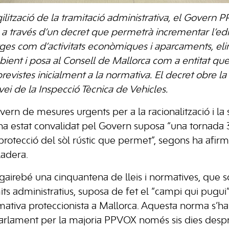
gilització de la tramitació administrativa, el Govern 
va a través d’un decret que permetrà incrementar l’edif
tatges com d’activitats econòmiques i aparcaments, el
ent i posa al Consell de Mallorca com a entitat que
previstes inicialment a la normativa. El decret obre la 
rvei de la Inspecció Tècnica de Vehicles.
overn de mesures urgents per a la racionalització i la 
ha estat convalidat pel Govern suposa “una tornada 
protecció del sòl rústic que permet”, segons ha afirm
ladera.
airebé una cinquantena de lleis i normatives, que s
mits administratius, suposa de fet el “campi qui pugui”
mativa proteccionista a Mallorca. Aquesta norma s’ha
arlament per la majoria PPVOX només sis dies desp