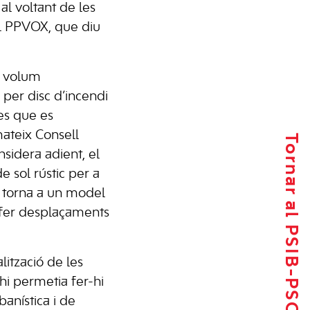
l voltant de les
del PPVOX, que diu
el volum
 per disc d’incendi
es que es
mateix Consell
Tornar al PSIB-PSOE
nsidera adient, el
e sol rústic per a
s torna a un model
a fer desplaçaments
lització de les
’hi permetia fer-hi
anística i de