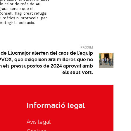
de calor de més de 40
graus sense que el
Consell hagi creat refugis
climàtics ni protocols per
protegir la població.
PRÒXIM
s de Llucmajor alerten del caos de l'equip
VOX, que exigeixen ara millores que no
en els pressupostos de 2024 aprovat amb
els seus vots.
Informació legal
Avis legal