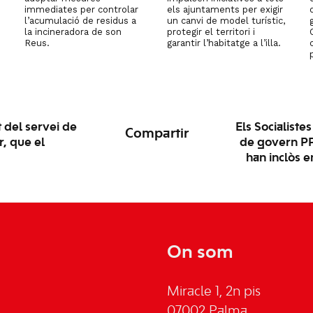
immediates per controlar
els ajuntaments per exigir
l’acumulació de residus a
un canvi de model turístic,
la incineradora de son
protegir el territori i
Reus.
garantir l’habitatge a l’illa.
 del servei de
Els Socialiste
Compartir
r, que el
de govern PP
han inclòs 
On som
Miracle 1, 2n pis
07002 Palma