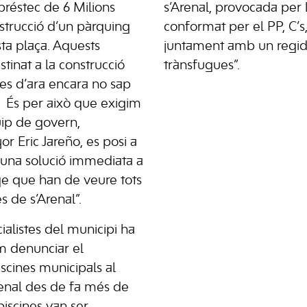
réstec de 6 Milions
s’Arenal, provocada per
nstrucció d’un pàrquing
conformat per el PP, C’s,
ta plaça. Aquests
juntament amb un regido
tinat a la construcció
trànsfugues”.
res d’ara encara no sap
. És per això que exigim
uip de govern,
r Eric Jareño, es posi a
 una solució immediata a
ge que han de veure tots
s de s’Arenal”.
ialistes del municipi ha
m denunciar el
scines municipals al
renal des de fa més de
iscines van ser