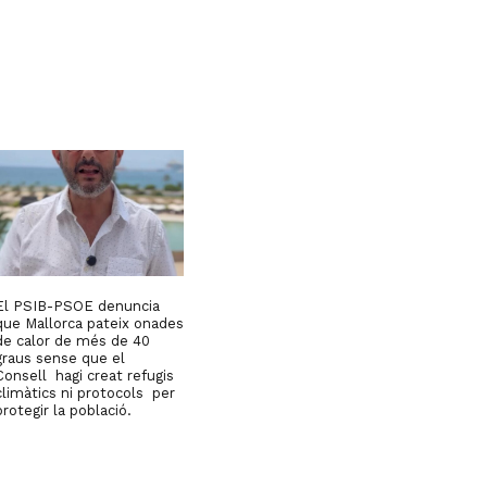
El PSIB-PSOE denuncia
que Mallorca pateix onades
de calor de més de 40
graus sense que el
Consell hagi creat refugis
climàtics ni protocols per
protegir la població.