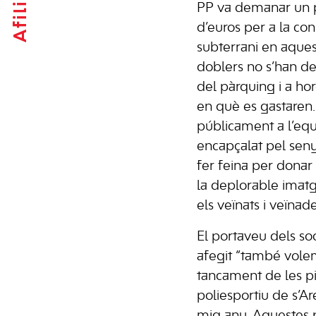
Afilia't
PP va demanar un p
d’euros per a la co
subterrani en aques
doblers no s’han des
del pàrquing i a ho
en què es gastaren
públicament a l’eq
encapçalat pel senyo
fer feina per donar
la deplorable imat
els veïnats i veïnade
El portaveu dels soc
afegit “també vole
tancament de les pi
poliesportiu de s’A
mig any. Aquestes p