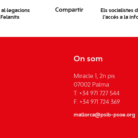
Compartir
 al·legacions
Els socialistes
 Felanitx
l’accés a la i
On som
Miracle 1, 2n pis
07002 Palma
T: +34 971 727 544
F: +34 971 724 369
mallorca@psib-psoe.org