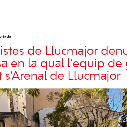
ortada
alistes de Llucmajor den
a en la qual l’equip de
t s’Arenal de Llucmajor