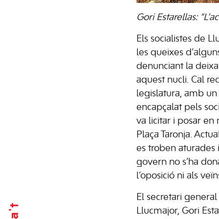
Gori Estarellas: “L’
Els socialistes de L
les queixes d’alguns
denunciant la deixa
aquest nucli. Cal r
legislatura, amb u
encapçalat pels soci
va licitar i posar e
Plaça Taronja. Actu
es troben aturades 
govern no s’ha dona
l’oposició ni als veïn
El secretari general
Llucmajor, Gori Esta