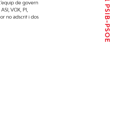
Tornar al PSIB-PSOE
 l’equip de govern
 ASI, VOX, PI,
r no adscrit i dos