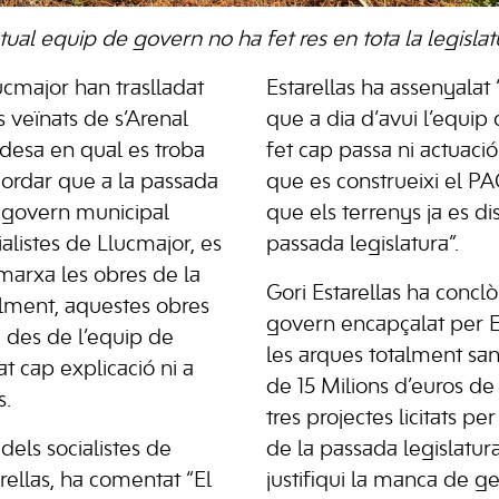
actual equip de govern no ha fet res en tota la legisla
lucmajor han traslladat
Estarellas ha assenyala
 veïnats de s’Arenal
que a dia d’avui l’equip
desa en qual es troba
fet cap passa ni actuaci
ecordar que a la passada
que es construeixi el PAC
n govern municipal
que els terrenys ja es d
alistes de Llucmajor, es
passada legislatura”.
n marxa les obres de la
Gori Estarellas ha conclò
alment, aquestes obres
govern encapçalat per Er
i des de l’equip de
les arques totalment s
t cap explicació ni a
de 15 Milions d’euros de
s.
tres projectes licitats p
 dels socialistes de
de la passada legislatur
rellas, ha comentat “El
justifiqui la manca de gest