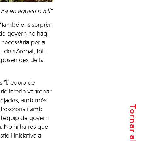
tura en aquest nucli”
t “també ens sorprèn
 de govern no hagi
ó necessària per a
 de s’Arenal, tot i
isposen des de la
s “l’ equip de
ic Jareño va trobar
anejades, amb més
 tresoreria i amb
er l’equip de govern
a. No hi ha res que
ió i iniciativa a