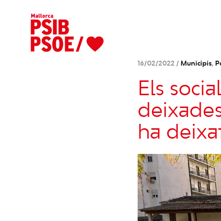
16/02/2022 /
Municipis
,
P
Els soci
deixades
ha deixa