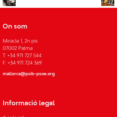
On som
Miracle 1, 2n pis
07002 Palma
T: +34 971 727 544
F: +34 971 724 369
mallorca@psib-psoe.org
Informació legal