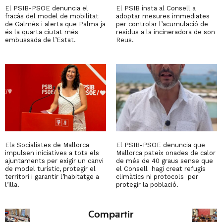
El PSIB-PSOE denuncia el
El PSIB insta al Consell a
fracàs del model de mobilitat
adoptar mesures immediates
de Galmés i alerta que Palma ja
per controlar l’acumulació de
és la quarta ciutat més
residus a la incineradora de son
embussada de l’Estat.
Reus.
Els Socialistes de Mallorca
El PSIB-PSOE denuncia que
impulsen iniciatives a tots els
Mallorca pateix onades de calor
ajuntaments per exigir un canvi
de més de 40 graus sense que
de model turístic, protegir el
el Consell hagi creat refugis
territori i garantir l’habitatge a
climàtics ni protocols per
l’illa.
protegir la població.
Compartir