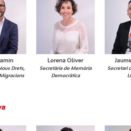
Lamin
Lorena Oliver
Jaume
Nous Drets,
Secretària de Memòria
Secretari d
 Migracions
Democràtica
L
va