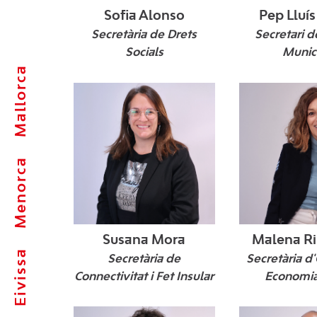
Sofia Alonso
Pep Lluís
Palma, 1977
Madrid, 1969.
Benidorm, 1972.
Eivissa, 1967
Palma, 1976.
Secretària de Drets
Secretari d
Socials
Munic
Mallorca
Menorca
Susana Mora
Malena R
Eivissa
Maó, 1982.
Palma, 1993.
Calonge, 1980.
Secretària de
Secretària d
Connectivitat i Fet Insular
Economia