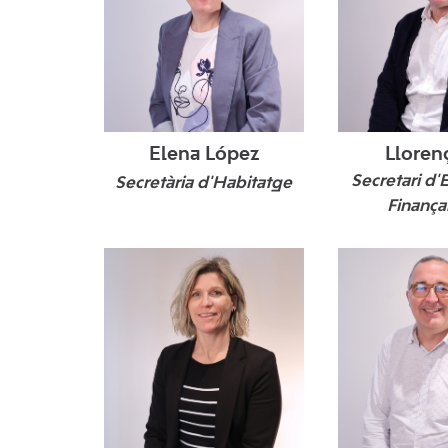
Elena López
Lloren
Eivissa, 1977.
Palma, 1972.
Palma, 1970.
Palma, 1966
Secretari d'
Secretària d'Habitatge
Finanç