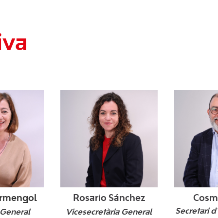
iva
Armengol
Rosario Sánchez
Cosm
Secretari d
 General
Vicesecretària General