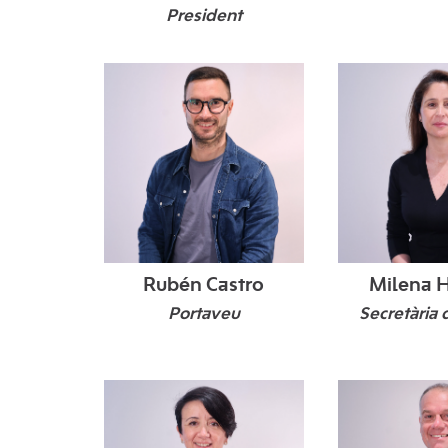
President
Rubén Castro
Milena H
Alcúdia, 1992.
Madrid, 1975.
Felanitx, 1974.
Es Mercadal, 1973.
Barcelona, 1983.
Portaveu
Secretària 