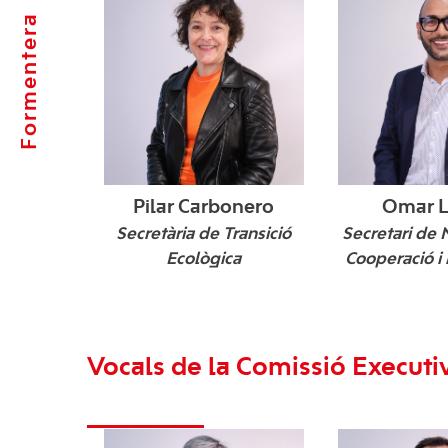
Formentera
Pilar Carbonero
Omar 
Ciutadella, 1970.
Argèlia, 1988.
Palma, 1976
Inca, 1979.
Sant Lluís, 1968.
Secretària de Transició
Secretari de 
Ecològica
Cooperació i
Vocals de la Comissió Executi