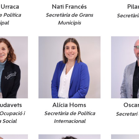
 Urraca
Nati Francés
Pila
e Política
Secretària de Grans
Secretàri
ipal
Municipis
iudavets
Alícia Homs
Oscar
'Ocupació i
Secretària de Política
Secretari
 Social
Internacional