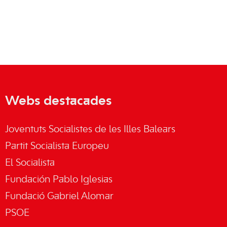
Webs destacades
Joventuts Socialistes de les Illes Balears
Partit Socialista Europeu
El Socialista
Fundación Pablo Iglesias
Fundació Gabriel Alomar
PSOE