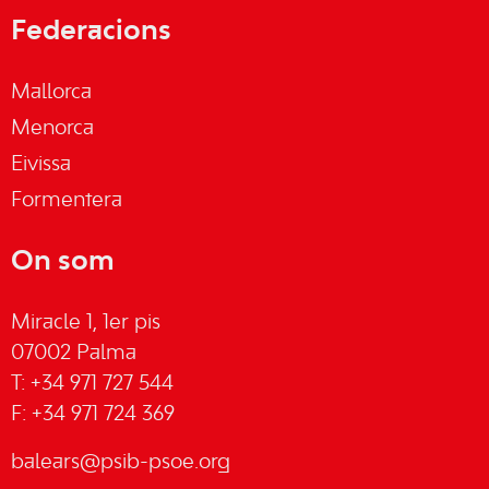
Federacions
Mallorca
Menorca
Eivissa
Formentera
On som
Miracle 1, 1er pis
07002 Palma
T: +34 971 727 544
F: +34 971 724 369
balears@psib-psoe.org