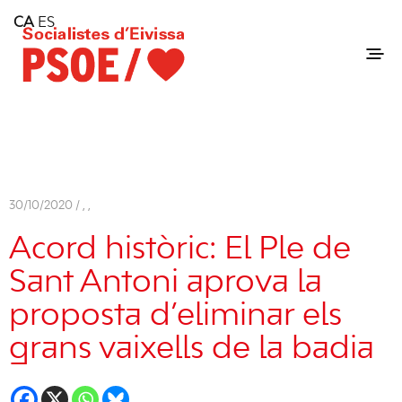
Home
CA
ES
Consell Insular d'Eivissa
Services
Contact
30/10/2020 /
,
,
Acord històric: El Ple de
Sant Antoni aprova la
proposta d’eliminar els
grans vaixells de la badia