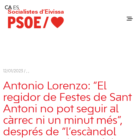
Home
CA
ES
Consell Insular d'Eivissa
Services
Contact
12/01/2023 /
,
,
Antonio Lorenzo: “El
regidor de Festes de Sant
Antoni no pot seguir al
càrrec ni un minut més”,
després de “l’escàndol