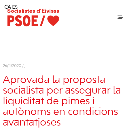
Home
CA
ES
Consell Insular d'Eivissa
Services
Contact
26/11/2020 /
,
Aprovada la proposta
socialista per assegurar la
liquiditat de pimes i
autònoms en condicions
avantatjoses