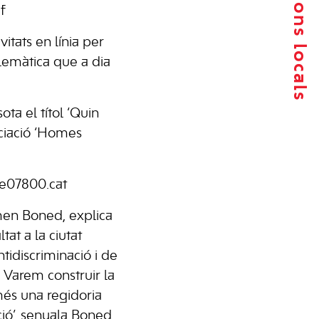
Agrupacions locals
f
vitats en línia per
blemàtica que a dia
ota el títol ‘Quin
ociació ‘Homes
te07800.cat
armen Boned, explica
at a la ciutat
ntidiscriminació i de
. Varem construir la
més una regidoria
ció’, senyala Boned.