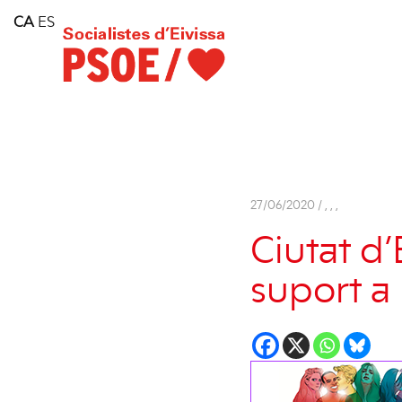
Home
CA
ES
Consell Insular d'Eivissa
Services
Contact
27/06/2020 /
,
,
,
Ciutat d’
suport a 