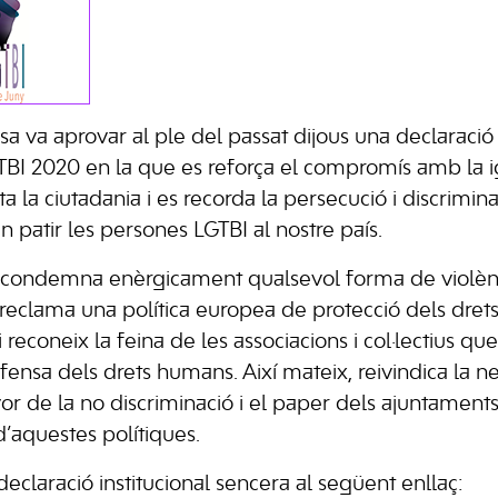
sa va aprovar al ple del passat dijous una declaració 
GTBI 2020 en la que es reforça el compromís amb la ig
ta la ciutadania i es recorda la persecució i discrimi
 patir les persones LGTBI al nostre país.
 condemna enèrgicament qualsevol forma de violènc
, reclama una política europea de protecció dels dre
 reconeix la feina de les associacions i col·lectius qu
efensa dels drets humans. Així mateix, reivindica la ne
or de la no discriminació i el paper dels ajuntaments
aquestes polítiques.
eclaració institucional sencera al següent enllaç: