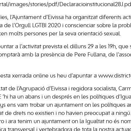
ortal/images/stories/pdf/Declaracioinstitucional28J.pd
es, l’Ajuntament d’Eivissa ha organitzat diferents acti
da de l’Orgull LGTBI 2020 i conscienciar sobre la pro
xen molts persones per la seva orientació sexual.
ar a l’activitat prevista el dilluns 29 a les 19h, que s
omptarà amb la presència de Pere Fullana, de l’ass
uesta xerrada online us heu d’apuntar a www.distric
ltat de l’Agrupació d’Eivissa i regidora socialista, C
‘hi ha un abans i un després en les polítiques d’Igualt
 anys ens vam trobar un ajuntament on les polítiques a
at de drets no existien i no havien preocupat a ningú
ro i ara tenim un ajuntament on la Igualtat no és no
ica transversal i vertebradora de tota la nostra actua