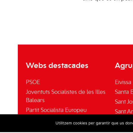
Webs destacades
Agru
PSOE
Eivissa
Joventuts Socialistes de les Illes
Santa E
Balears
Sant Jo
Partit Socialista Europeu
Sant A
El Socialista
Sant Jo
Utilitzem cookies per garantir que us done
Fundación Pablo Iglesias