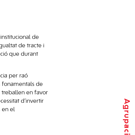
institucional de
ualtat de tracte i
nació que durant
ia per raó
ts fonamentals de
e treballen en favor
cessitat d’invertir
 en el