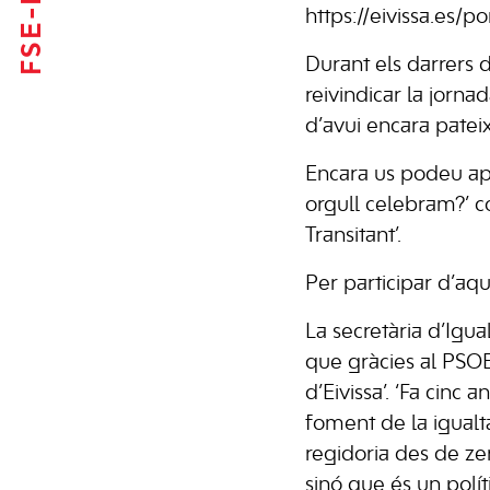
https://eivissa.es/p
Durant els darrers di
reivindicar la jorna
d’avui encara patei
Encara us podeu apunt
orgull celebram?’ c
Transitant’.
Per participar d’aq
La secretària d’Igua
que gràcies al PSOE 
d’Eivissa’. ‘Fa cinc
foment de la igualt
regidoria des de ze
sinó que és un polít