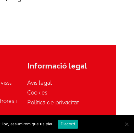
Informació legal
vissa
Avís legal
Cookies
hores i
Política de privacitat
t lloc, assumirem que us plau.
D'acord
sa.es