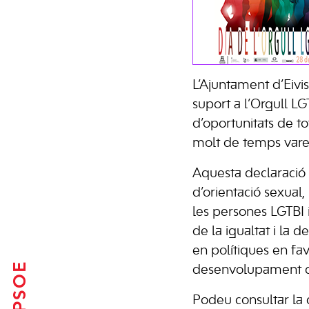
L’Ajuntament d’Eivis
suport a l’Orgull L
d’oportunitats de to
molt de temps varen
Aquesta declaració
d’orientació sexual
les persones LGTBI i
de la igualtat i la d
en polítiques en fav
FSE-PSOE
desenvolupament d’
Podeu consultar la d