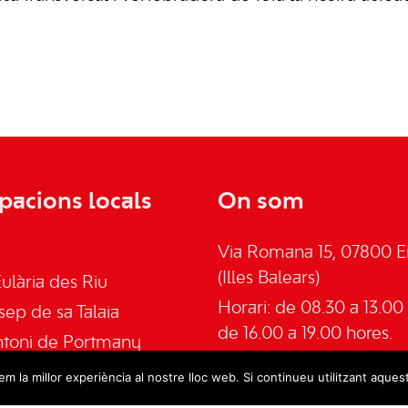
pacions locals
On som
Via Romana 15, 07800 Ei
(Illes Balears)
ulària des Riu
Horari: de 08.30 a 13.00 
sep de sa Talaia
de 16.00 a 19.00 hores.
ntoni de Portmany
Telèfon: 645555030
an de Labritja
m la millor experiència al nostre lloc web. Si continueu utilitzant aques
Email:
admin@psoeeivis