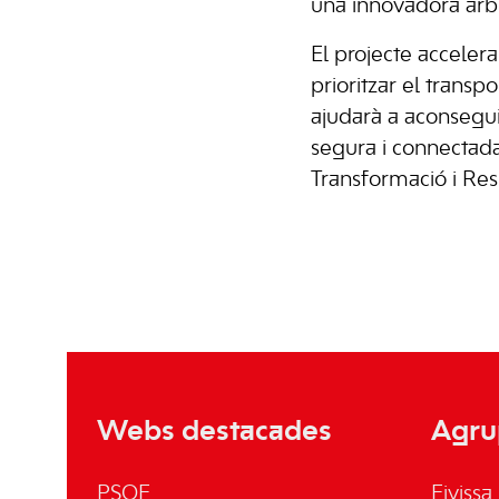
una innovadora arb
El projecte acceler
prioritzar el transpo
ajudarà a aconsegui
segura i connectada
Transformació i Resi
Webs destacades
Agru
PSOE
Eivissa