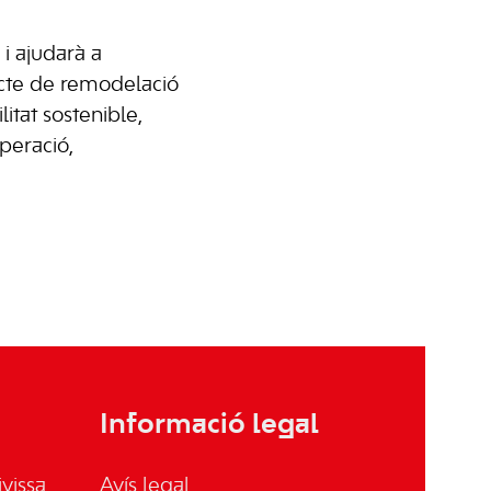
 i ajudarà a
ojecte de remodelació
itat sostenible,
peració,
Informació legal
vissa
Avís legal