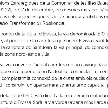
rsions Estratègiques de la Comunitat de les Illes Bal
4/2021, de 17 de desembre, de mesures extraordinàrie
ions i els projectes que s’han de finançar amb fons 
ió, Transformació i Resiliència.
 ronda de la ciutat d’Eivissa, la via denominada E10, 
 al principi de la carretera que uneix Eivissa i Sant Jo
la carretera de Sant Joan, la via principal de connexió
a zona nord-est de l’illa.
sa vol convertir l’actual carretera en una avinguda a
t que circula per ella en l’actualitat, connectant el ce
s i completant la connexió de la ciutat amb els nuclis 
ici i construint un aparcament soterrat amb capacitat 
elació de l’E10 està dirigit a la recuperació ciutadana
nturó d’Eivissa. Serà la via verda urbana més llarga 