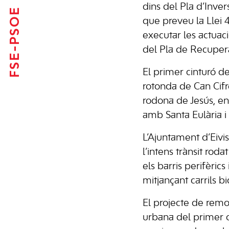
dins del Pla d’Inve
FSE-PSOE
que preveu la Llei 
executar les actuac
del Pla de Recuperac
El primer cinturó de
rotonda de Can Cifre,
rodona de Jesús, en 
amb Santa Eulària i l
L’Ajuntament d’Eivis
l’intens trànsit roda
els barris perifèric
mitjançant carrils b
El projecte de remod
urbana del primer ci