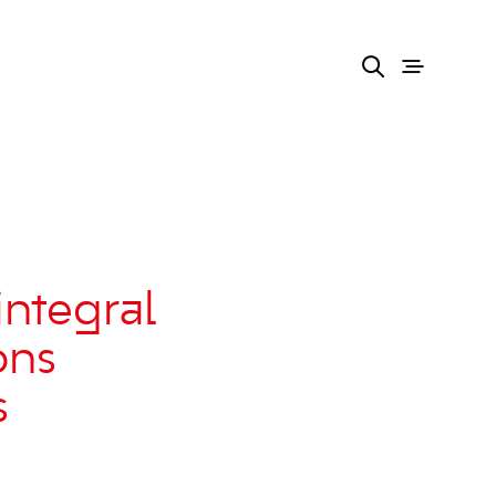
integral
ons
s