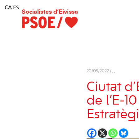
Home
CA
ES
Consell Insular d'Eivissa
Services
Contact
20/05/2022 /
,
,
Ciutat d’
de l’E-10
Estratègi