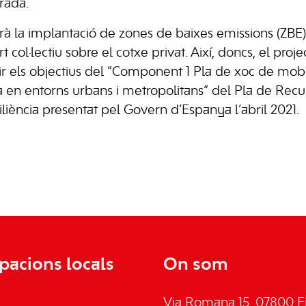
rada.
arà la implantació de zones de baixes emissions (ZBE)
rt col·lectiu sobre el cotxe privat. Així, doncs, el pr
r els objectius del “Component 1 Pla de xoc de mobil
 en entorns urbans i metropolitans” del Pla de Recu
liència presentat pel Govern d’Espanya l’abril 2021.
pacions locals
On som
Via Romana 15, 07800 Ei