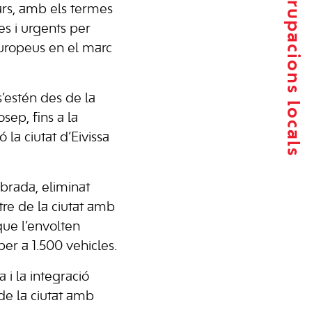
Agrupacions locals
ears, amb els termes
s i urgents per
europeus en el marc
s’estén des de la
sep, fins a la
 la ciutat d’Eivissa
rbrada, eliminat
ntre de la ciutat amb
que l’envolten
per a 1.500 vehicles.
 i la integració
de la ciutat amb