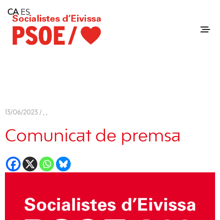
Home
CA
ES
Consell Insular d'Eivissa
Services
Contact
13/06/2023 /
,
,
Comunicat de premsa