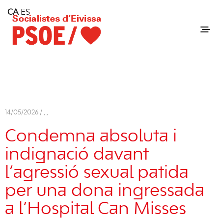
Home
CA
ES
Consell Insular d'Eivissa
Services
Contact
14/05/2026 /
,
,
Condemna absoluta i
indignació davant
l’agressió sexual patida
per una dona ingressada
a l’Hospital Can Misses