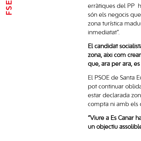
erràtiques del PP h
són els negocis que
zona turística madu
inmediatat”.
El candidat socialis
zona, així com crea
que, ara per ara, es
El PSOE de Santa Eu
pot continuar oblid
estar declarada zona
compta ni amb els co
“Viure a Es Canar ha
un objectiu assolibl