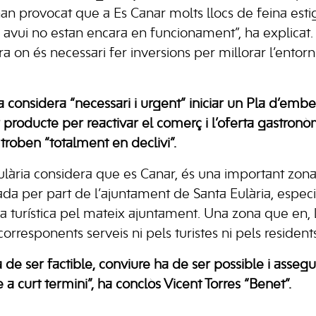
an provocat que a Es Canar molts llocs de feina estig
 avui no estan encara en funcionament”, ha explicat.
ra on és necessari fer inversions per millorar l’ento
ta considera “necessari i urgent” iniciar un Pla d’embe
r producte per reactivar el comerç i l’oferta gastronò
 troben “totalment en declivi”.
lària considera que es Canar, és una important zona 
ada per part de l’ajuntament de Santa Eulària, espe
 turística pel mateix ajuntament. Una zona que en, l’
rresponents serveis ni pels turistes ni pels resident
 de ser factible, conviure ha de ser possible i assegu
e a curt termini”, ha conclòs Vicent Torres “Benet”.