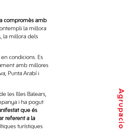
 s’ha compromès amb
ntempli la millora
, la millora dels
 en condicions. Es
ntament amb millores
a, Punta Arabí i
Agrupacions locals
e les Illes Balears,
ampanya i ha pogut
nifestat que és
r referent a la
ítiques turístiques