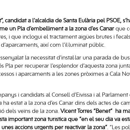
t”, candidat a l’alcaldia de Santa Eulària pel PSOE,
erme un Pla d’embelliment a la zona d’es Canar
que co
res, i que inclogui el tractament aigües brutes i fecals
 d’aparcaments, així com l’il·luminat públic.
senyalat la necessitat d’instal·lar una parada de bus
iós Pla per recuperar l’esplendor d’aquesta zona ju
cessos i aparcaments a les zones pròximes a Cala Nov
anys i candidats al Consell d’Eivissa i al Parlament d
ta ha estat a la zona d’es Canar dins dels actes de c
cció dels veïns de la zona.
Vicent Torres “Benet” ha ma
a important zona turística que “en el seu dia va esta
ta unes accions urgents per reactivar la zona”
. “Les pol