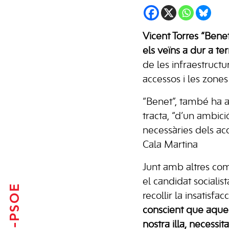
Vicent Torres “Bene
els veïns a dur a t
de les infraestructu
accessos i les zones
“Benet”, també ha as
tracta, “d’un ambic
necessàries dels ac
Cala Martina
Junt amb altres comp
el candidat socialis
FSE-PSOE
recollir la insatisfa
conscient que aquest
nostra illa, necessi