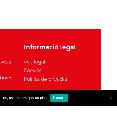
Informació legal
vissa
Avís legal
Cookies
hores i
Política de privacitat
t lloc, assumirem que us plau.
D'acord
sa.es