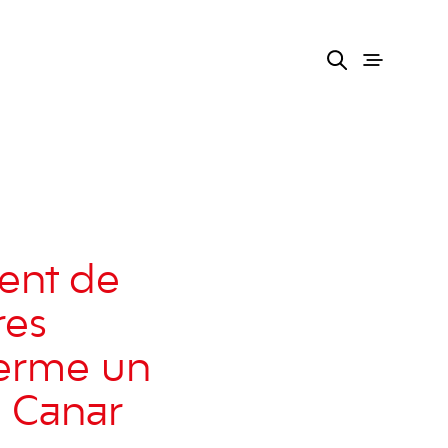
ment de
res
terme un
s Canar