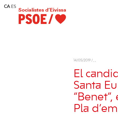
Home
CA
ES
Consell Insular d'Eivissa
Services
Contact
14/05/2019 /
,
,
El candid
Santa Eul
“Benet”,
Pla d’em