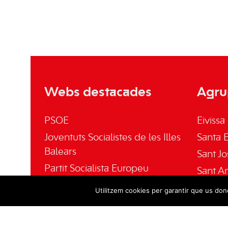
Webs destacades
Agru
PSOE
Eivissa
Joventuts Socialistes de les Illes
Santa E
Balears
Sant Jo
Partit Socialista Europeu
Sant A
El Socialista
Sant Jo
Utilitzem cookies per garantir que us done
Fundación Pablo Iglesias
Fundació Gabriel Alomar