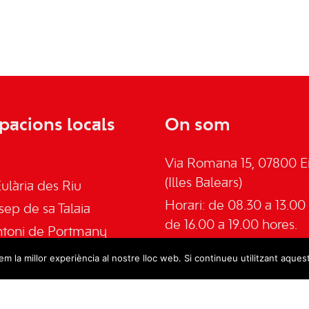
pacions locals
On som
Via Romana 15, 07800 Ei
(Illes Balears)
ulària des Riu
Horari: de 08.30 a 13.00 
sep de sa Talaia
de 16.00 a 19.00 hores.
ntoni de Portmany
Telèfon: 645555030
an de Labritja
m la millor experiència al nostre lloc web. Si continueu utilitzant aques
Email:
admin@psoeeivis