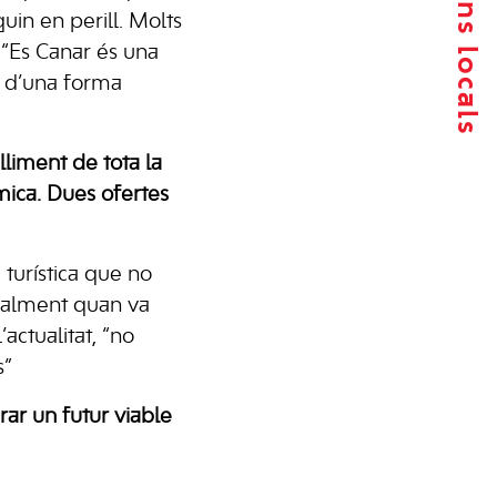
uin en perill. Molts
 “Es Canar és una
rn d’una forma
lliment de tota la
mica. Dues ofertes
turística que no
cialment quan va
actualitat, “no
s”
rar un futur viable