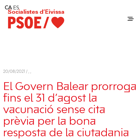
Home
CA
ES
Consell Insular d'Eivissa
Services
Contact
20/08/2021 /
,
,
El Govern Balear prorroga
fins el 31 d’agost la
vacunació sense cita
prèvia per la bona
resposta de la ciutadania