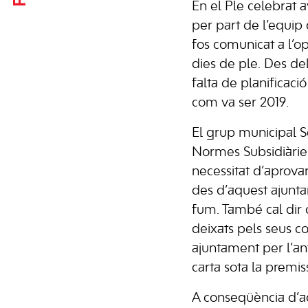
En el Ple celebrat 
per part de l’equip
fos comunicat a l’o
dies de ple. Des de
falta de planificaci
com va ser 2019.
El grup municipal S
Normes Subsidiàrie
necessitat d’aprova
des d’aquest ajuntam
fum. També cal dir 
deixats pels seus c
ajuntament per l’an
carta sota la premi
A conseqüència d’aq