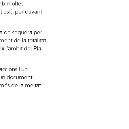
amb moltes
al està per davant
rta de sequera per
ent de la totalitat
ï l’àmbit del Pla
accions i un
d’un document
 més de la meitat