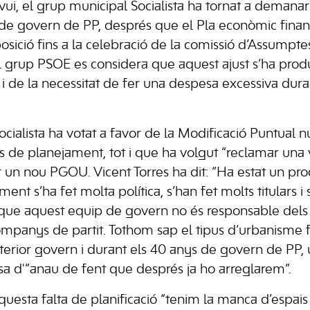
avui, el grup municipal Socialista ha tornat a demana
 de govern de PP, després que el Pla econòmic finan
posició fins a la celebració de la comissió d’Assumpt
l grup PSOE es considera que aquest ajust s’ha produ
ó i de la necessitat de fer una despesa excessiva dur
ocialista ha votat a favor de la Modificació Puntual 
s de planejament, tot i que ha volgut “reclamar una
r un nou PGOU. Vicent Torres ha dit: “Ha estat un pro
ent s’ha fet molta política, s’han fet molts titulars i
que aquest equip de govern no és responsable dels 
ompanys de partit. Tothom sap el tipus d’urbanisme 
terior govern i durant els 40 anys de govern de PP,
ssa d'”anau de fent que després ja ho arreglarem”.
uesta falta de planificació “tenim la manca d’espais 