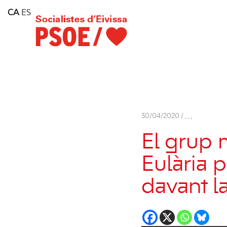
Home
CA
ES
Consell Insular d'Eivissa
Services
Contact
30/04/2020 /
,
,
,
El grup 
Eulària 
davant l