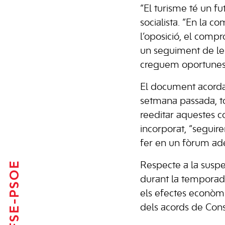
“El turisme té un fut
socialista. “En la 
l’oposició, el comp
un seguiment de les
creguem oportunes. E
El document acorda
setmana passada, tot
reeditar aquestes co
incorporat, “segui
fer en un fòrum ad
FSE-PSOE
Respecte a la suspe
durant la temporada 
els efectes econòmi
dels acords de Cons