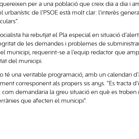
quereixen per a una població que creix dia a dia i 
l urbanístic de l’PSOE està molt clar: l’interès gener
culars”.
cialista ha rebutjat el Pla especial en situació d’ale
tegritat de les demandes i problemes de subministram
l municipi, requerint-se a l’equip redactor que ampli
litat del municipi.
 no té una veritable programació, amb un calendari d’
ament corresponent als propers sis anys. “Es tracta 
iu, com demandaria la greu situació en què es troben
rrànies que afecten el municipi”.