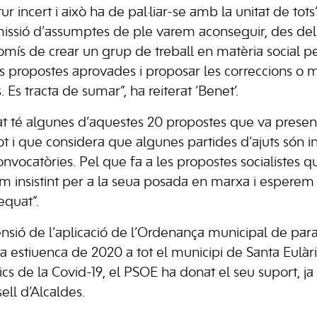
ur incert i això ha de pal·liar-se amb la unitat de tots
comissió d’assumptes de ple varem aconseguir, des de
romís de crear un grup de treball en matèria social
 propostes aprovades i proposar les correccions o m
s tracta de sumar”, ha reiterat ‘Benet’.
t té algunes d’aquestes 20 propostes que va presen
 i que considera que algunes partides d’ajuts són ins
nvocatòries. Pel que fa a les propostes socialistes q
rem insistint per a la seua posada en marxa i esper
equat”.
nsió de l’aplicació de l’Ordenança municipal de paral
estiuenca de 2020 a tot el municipi de Santa Eulària,
cs de la Covid-19, el PSOE ha donat el seu suport, j
ell d’Alcaldes.