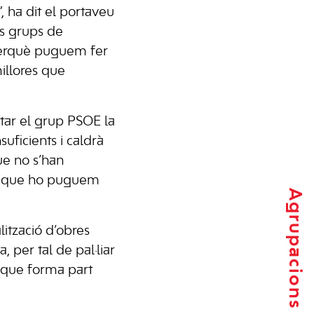
”, ha dit el portaveu
ls grups de
 perquè puguem fer
illores que
tar el grup PSOE la
uficients i caldrà
ue no s’han
em que ho puguem
Agrupacions locals
ització d’obres
 per tal de pal·liar
a que forma part