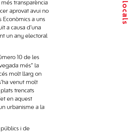
r més transparència
cer aprovat avui no
es Econòmics a uns
ït a causa d’una
ant un any electoral
número 10 de les
 vegada més” la
cés molt llarg on
 s’ha venut molt
plats trencats
fet en aquest
 un urbanisme a la
públics i de