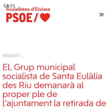
Home
CA
ES
Consell Insular d'Eivissa
Services
Contact
21/02/2023 /
,
,
EL Grup municipal
socialista de Santa Eulàlia
des Riu demanarà al
proper ple de
l’ajuntament la retirada de