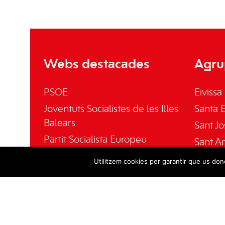
Webs destacades
Agru
PSOE
Eivissa
Joventuts Socialistes de les Illes
Santa E
Balears
Sant Jo
Partit Socialista Europeu
Sant A
El Socialista
Sant Jo
Utilitzem cookies per garantir que us done
Fundación Pablo Iglesias
Fundació Gabriel Alomar