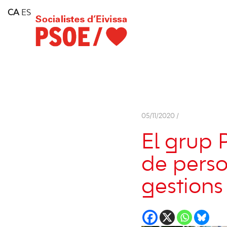
Home
CA
ES
Consell Insular d'Eivissa
Services
Contact
05/11/2020 /
El grup P
de perso
gestions 