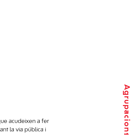
Agrupacions locals
que acudeixen a fer
nt la via pública i