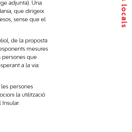
tge adjunta). Una
dania, que dirigeix
mesos, sense que el
liol, de la proposta
rresponents mesures
es persones que
sperant a la via
n les persones
oni la utilització
 Insular.