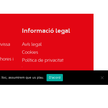
Informació legal
vissa
Avís legal
Cookies
hores i
Política de privacitat
t lloc, assumirem que us plau.
D'acord
sa.es