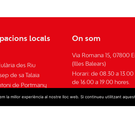
pacions locals
On som
Via Romana 15, 07800 Ei
(Illes Balears)
ulària des Riu
Horari: de 08.30 a 13.00 
sep de sa Talaia
de 16.00 a 19.00 hores.
ntoni de Portmany
Telèfon: 645555030
an de Labritja
m la millor experiència al nostre lloc web. Si continueu utilitzant aques
Email:
admin@psoeeivis