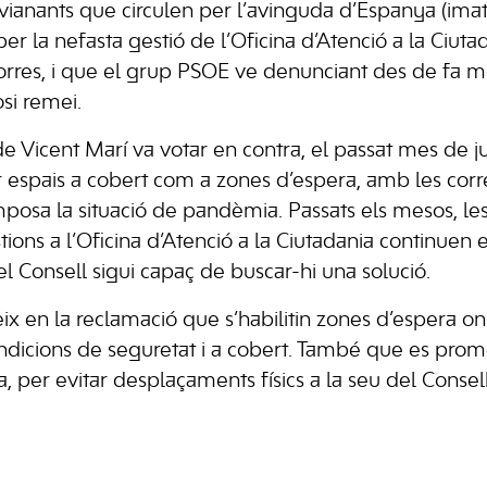
 vianants que circulen per l’avinguda d’Espanya (ima
er la nefasta gestió de l’Oficina d’Atenció a la Ciuta
 Torres, i que el grup PSOE ve denunciant des de fa 
osi remei.
e Vicent Marí va votar en contra, el passat mes de ju
r espais a cobert com a zones d’espera, amb les co
posa la situació de pandèmia. Passats els mesos, l
ions a l’Oficina d’Atenció a la Ciutadania continuen e
l Consell sigui capaç de buscar-hi una solució.
eix en la reclamació que s’habilitin zones d’espera o
dicions de seguretat i a cobert. També que es promoci
a, per evitar desplaçaments físics a la seu del Consell