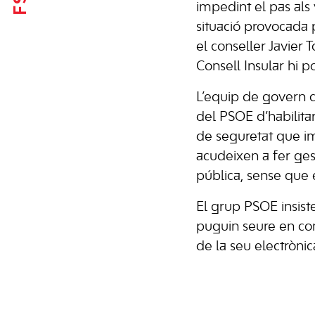
impedint el pas als
situació provocada p
el conseller Javier
Consell Insular hi p
L’equip de govern d
del PSOE d’habilita
de seguretat que im
acudeixen a fer gest
pública, sense que e
El grup PSOE insist
puguin seure en con
de la seu electrònic