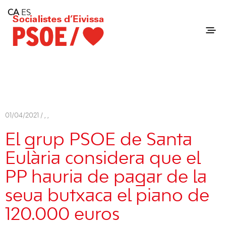
Home
CA
ES
Consell Insular d'Eivissa
Services
Contact
01/04/2021 /
,
,
El grup PSOE de Santa
Eulària considera que el
PP hauria de pagar de la
seua butxaca el piano de
120.000 euros