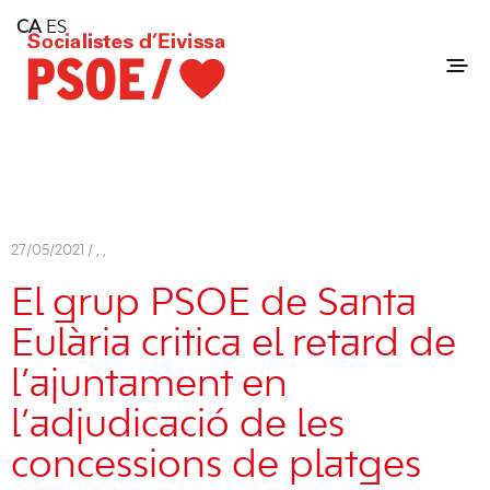
Home
CA
ES
Consell Insular d'Eivissa
Services
Contact
27/05/2021 /
,
,
El grup PSOE de Santa
Eulària critica el retard de
l’ajuntament en
l’adjudicació de les
concessions de platges