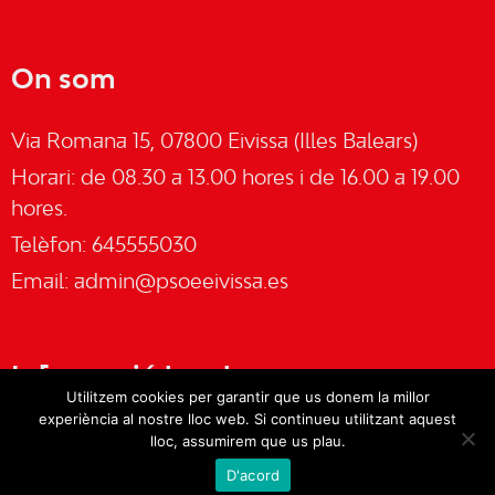
On som
Via Romana 15, 07800 Eivissa (Illes Balears)
Horari: de 08.30 a 13.00 hores i de 16.00 a 19.00
hores.
Telèfon: 645555030
Email:
admin@psoeeivissa.es
Informació legal
Utilitzem cookies per garantir que us donem la millor
experiència al nostre lloc web. Si continueu utilitzant aquest
Avís legal
lloc, assumirem que us plau.
D'acord
Cookies