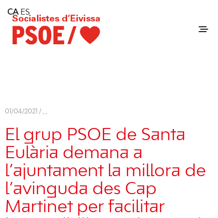
Home
CA
ES
Consell Insular d'Eivissa
Services
Contact
01/04/2021 /
,
,
El grup PSOE de Santa
Eulària demana a
l’ajuntament la millora de
l’avinguda des Cap
Martinet per facilitar