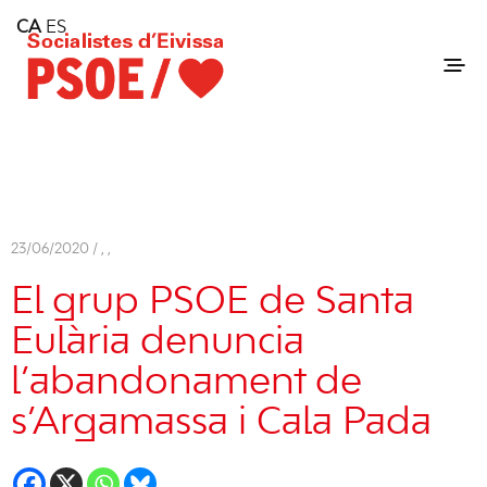
Home
CA
ES
Consell Insular d'Eivissa
Services
Contact
23/06/2020 /
,
,
El grup PSOE de Santa
Eulària denuncia
l’abandonament de
s’Argamassa i Cala Pada