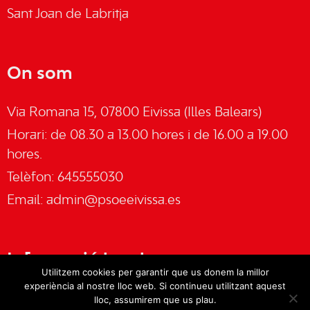
Sant Joan de Labritja
On som
Via Romana 15, 07800 Eivissa (Illes Balears)
Horari: de 08.30 a 13.00 hores i de 16.00 a 19.00
hores.
Telèfon: 645555030
Email:
admin@psoeeivissa.es
Informació legal
Utilitzem cookies per garantir que us donem la millor
experiència al nostre lloc web. Si continueu utilitzant aquest
Avís legal
lloc, assumirem que us plau.