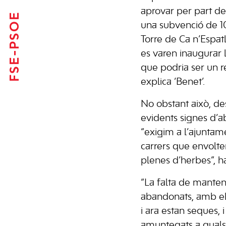
aprovar per part del
FSE-PSOE
una subvenció de 10
Torre de Ca n’Espat
es varen inaugurar 
que podria ser un re
explica ‘Benet’.
No obstant això, de
evidents signes d’
“exigim a l’ajuntam
carrers que envolte
plenes d’herbes”, h
“La falta de manten
abandonats, amb el 
i ara estan seques, i
amuntegats a qualsev