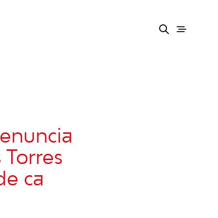
denuncia
 Torres
de ca