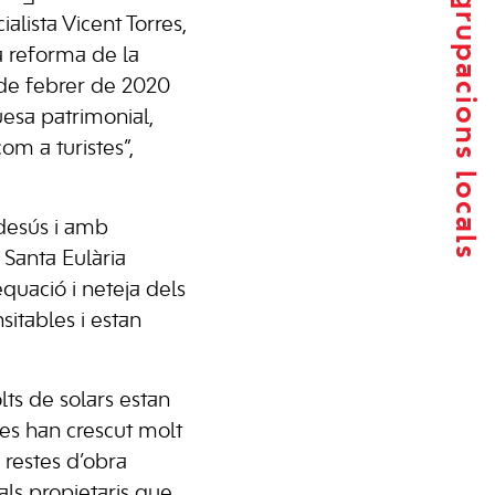
Agrupacions locals
alista Vicent Torres,
a reforma de la
s de febrer de 2020
esa patrimonial,
om a turistes”,
 desús i amb
Santa Eulària
quació i neteja dels
sitables i estan
lts de solars estan
es han crescut molt
i restes d’obra
als propietaris que