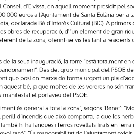
 Consell d’Eivissa, en aquell moment presidit pel soci
0.000 euros a l’Ajuntament de Santa Eulària per a l
leta, declarada Bé d’Interès Cultural (BIC). A primer
les obres de recuperació, d'”un element de gran riqu
ferent de la zona, oferint-se visites tant a residents c
s de la seua inauguració, la torre “està totalment en
abandonament”. Des del grup municipal del PSOE de 
ent que posi en marxa de forma urgent un pla d’ade
n aquest bé, ja que moltes de les voreres no són tran
a manifestat el portaveu del PSOE.
iment és general a tota la zona”, segons ‘Benet’: “Mo
perill d’incendis que això comporta, ja que les herb
 també hi ha tanques i ferros rovellats tirats en terra 
ol racó”. “És responsabilitat de l’ajuntament exigir 