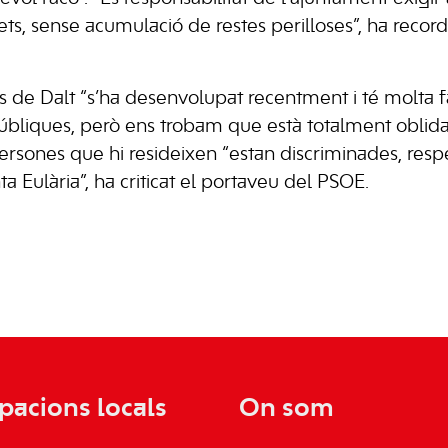
nets, sense acumulació de restes perilloses”, ha recor
es de Dalt “s’ha desenvolupat recentment i té molta f
públiques, però ens trobam que està totalment oblida
ersones que hi resideixen “estan discriminades, respe
a Eulària”, ha criticat el portaveu del PSOE.
pacions locals
On som