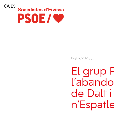
Home
CA
ES
Consell Insular d'Eivissa
Services
Contact
06/07/2021 /
,
,
El grup 
l’abando
de Dalt i
n’Espatl