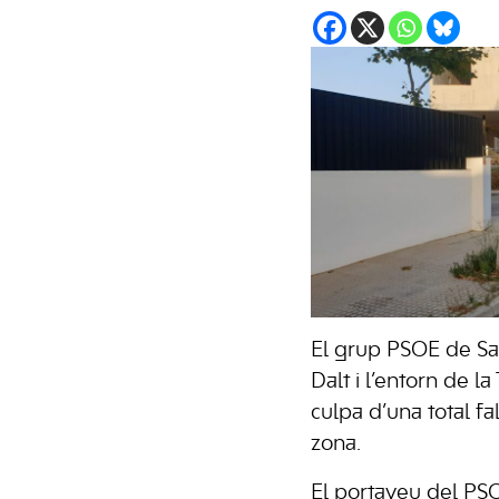
El grup PSOE de San
Dalt i l’entorn de l
culpa d’una total f
zona.
El portaveu del PSO