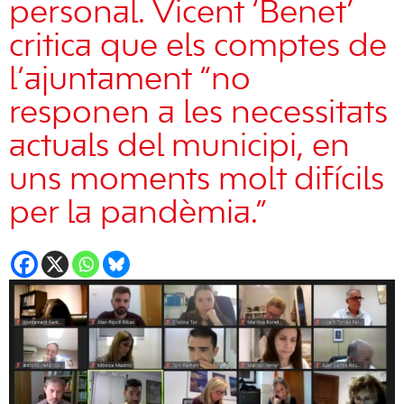
personal. Vicent ‘Benet’
critica que els comptes de
l’ajuntament “no
responen a les necessitats
actuals del municipi, en
uns moments molt difícils
per la pandèmia.”