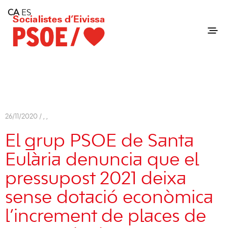
Home
CA
ES
Consell Insular d'Eivissa
Services
Contact
26/11/2020 /
,
,
El grup PSOE de Santa
Eulària denuncia que el
pressupost 2021 deixa
sense dotació econòmica
l’increment de places de