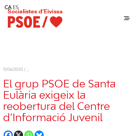
Home
CA
ES
Consell Insular d'Eivissa
Services
Contact
11/06/2020 /
,
,
El grup PSOE de Santa
Eulària exigeix la
reobertura del Centre
d’Informació Juvenil