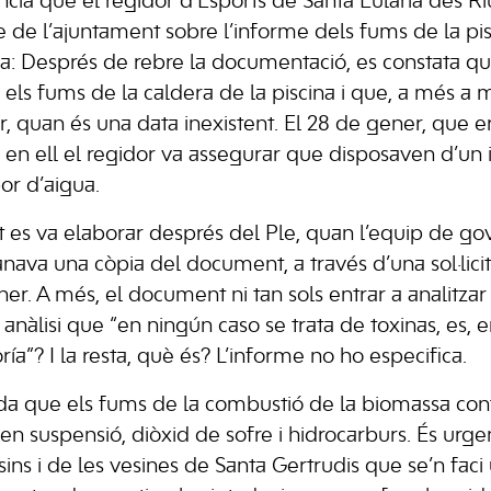
ia que el regidor d’Esports de Santa Eulària des Ri
le de l’ajuntament sobre l’informe dels fums de la pi
ra: Després de rebre la documentació, es constata qu
za els fums de la caldera de la piscina i que, a més a m
 quan és una data inexistent. El 28 de gener, que era
i en ell el regidor va assegurar que disposaven d’un 
r d’aigua.
 es va elaborar després del Ple, quan l’equip de g
va una còpia del document, a través d’una sol·licit
er. A més, el document ni tan sols entrar a analitzar
anàlisi que “en ningún caso se trata de toxinas, es, 
ía”? I la resta, què és? L’informe no ho especifica.
da que els fums de la combustió de la biomassa con
 en suspensió, diòxid de sofre i hidrocarburs. És urge
esins i de les vesines de Santa Gertrudis que se’n faci 