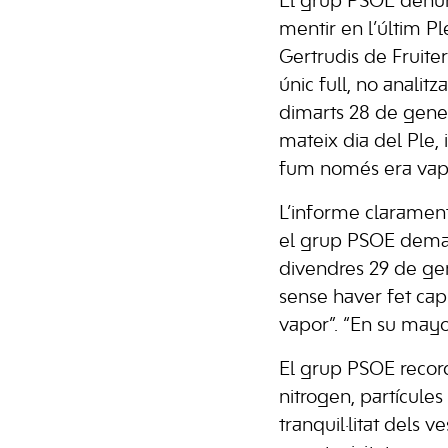
El grup PSOE denunc
mentir en l’últim P
Gertrudis de Fruite
únic full, no analit
dimarts 28 de gener,
mateix dia del Ple, 
fum només era vapo
L’informe clarament
el grup PSOE demana
divendres 29 de gen
sense haver fet cap 
vapor”. “En su mayor
El grup PSOE recor
nitrogen, partícules
tranquil·litat dels v