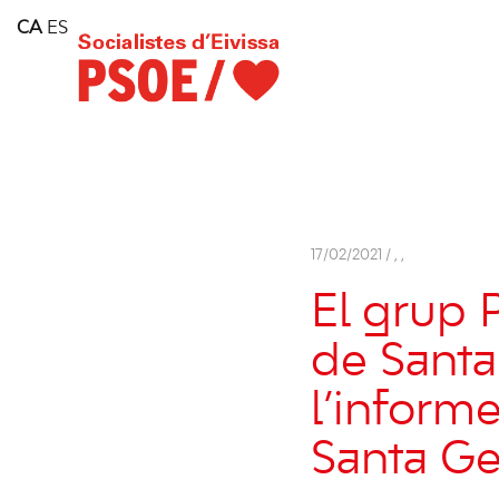
Home
CA
ES
Consell Insular d'Eivissa
Services
Contact
17/02/2021 /
,
,
El grup 
de Santa
l’inform
Santa Ge