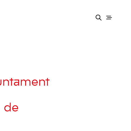
juntament
a de