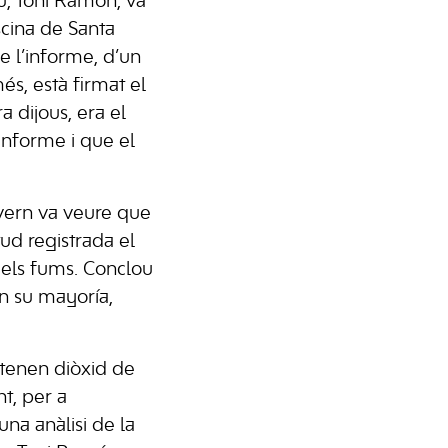
u, Toni Ramón, va
scina de Santa
e l’informe, d’un
és, està firmat el
 dijous, era el
informe i que el
overn va veure que
ud registrada el
 els fums. Conclou
en su mayoría,
tenen diòxid de
nt, per a
una anàlisi de la