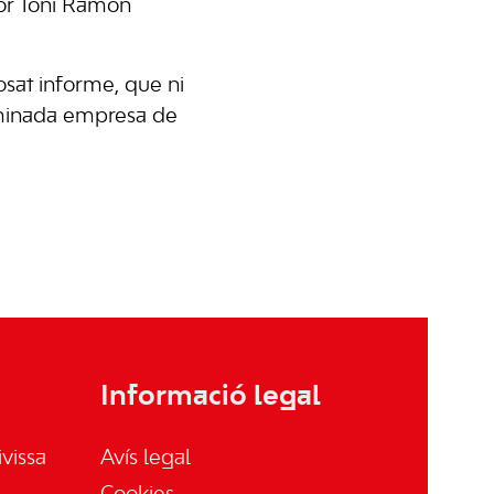
dor Toni Ramón
sat informe, que ni
erminada empresa de
Informació legal
vissa
Avís legal