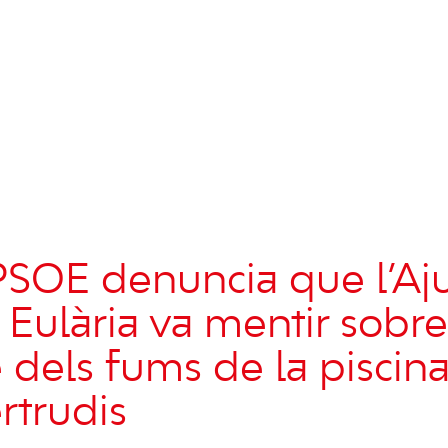
PSOE denuncia que l’A
 Eulària va mentir sobre
e dels fums de la piscin
rtrudis