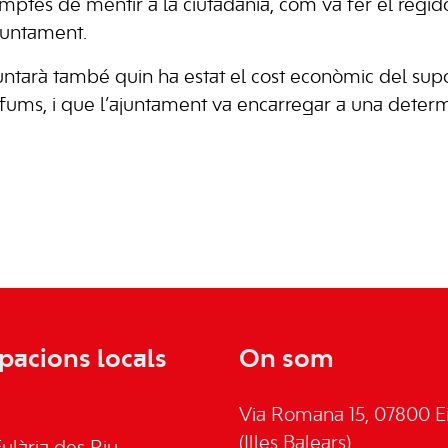
comptes de mentir a la ciutadania, com va fer el regi
Ajuntament.
ntarà també quin ha estat el cost econòmic del supo
ls fums, i que l’ajuntament va encarregar a una det
pacions locals
On som
Via Romana 15, 07800 Ei
(Illes Balears)