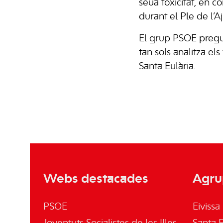
seua toxicitat, en 
durant el Ple de l’
El grup PSOE pregu
tan sols analitza e
Santa Eulària.
Webs destacades
Agru
PSOE
Eivissa