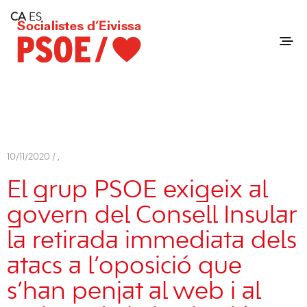
Home
CA
ES
Consell Insular d'Eivissa
Services
Contact
10/11/2020 /
,
El grup PSOE exigeix al
govern del Consell Insular
la retirada immediata dels
atacs a l’oposició que
s’han penjat al web i al