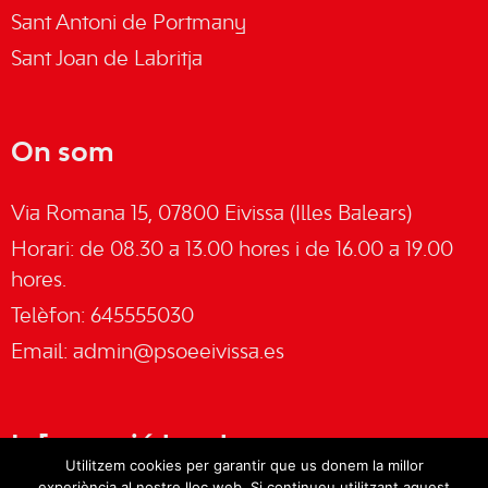
Sant Antoni de Portmany
Sant Joan de Labritja
On som
Via Romana 15, 07800 Eivissa (Illes Balears)
Horari: de 08.30 a 13.00 hores i de 16.00 a 19.00
hores.
Telèfon: 645555030
Email:
admin@psoeeivissa.es
Informació legal
Utilitzem cookies per garantir que us donem la millor
experiència al nostre lloc web. Si continueu utilitzant aquest