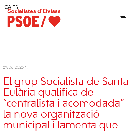
Home
CA
ES
Consell Insular d'Eivissa
Services
Contact
29/06/2023 /
,
,
El grup Socialista de Santa
Eulària qualifica de
“centralista i acomodada”
la nova organització
municipal i lamenta que