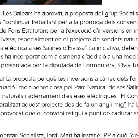
Illes Balears ha aprovat, a proposta del grup Socialis
 a “continuar treballant per a la pròrroga dels conven
 Fons Estatutaris per a l’execució d’inversions en i
d’Eivissa, especialment en el projecte de senders natur
 elèctrica a ses Salines d’Eivissa”. La iniciativa, defe
rí, s’ha incorporat com a esmena d’addició a una moci
s presentada per la diputada de Formentera, Sílvia Tu
icat la proposta perquè les inversions a càrrec dels fon
ació “molt beneficiosa pel Parc Natural de ses Sali
naturals i soterrament d’esteses elèctriques”. El Cons
aralitzat aquest projecte des de fa un any i mig”, ha 
ha provocat que el conveni estigui a punt de caducar 
ntari Socialista, Jordi Marí ha instat el PP a què “de