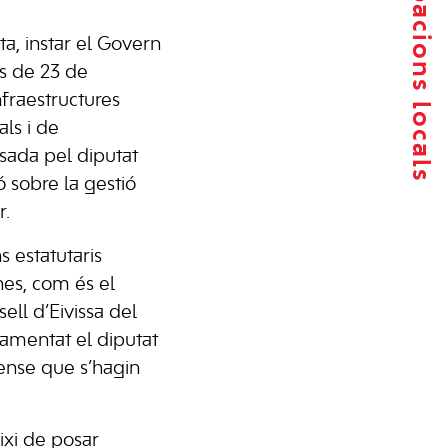
Agrupacions locals
ta, instar el Govern
is de 23 de
nfraestructures
als i de
nsada pel diputat
ó sobre la gestió
r.
s estatutaris
nes, com és el
ell d’Eivissa del
lamentat el diputat
sense que s’hagin
ixi de posar