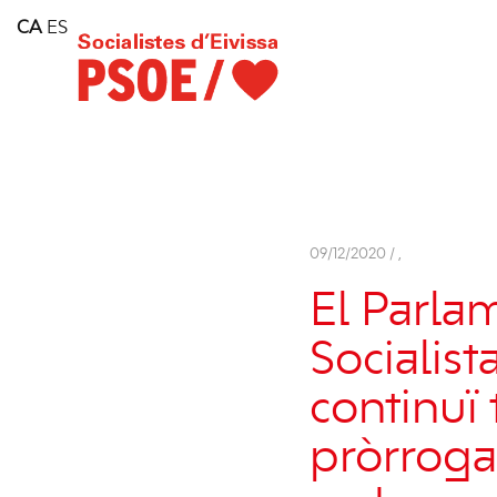
Home
CA
ES
Consell Insular d'Eivissa
Services
Contact
09/12/2020 /
,
El Parla
Socialis
continuï 
pròrroga 