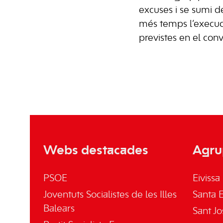
excuses i se sumi de
més temps l’execuci
previstes en el conv
Webs destacades
Agru
PSOE
Eivissa
Joventuts Socialistes de les Illes
Santa E
Balears
Sant Jo