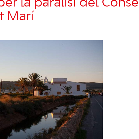
er la paràlisi del Consel
t Marí