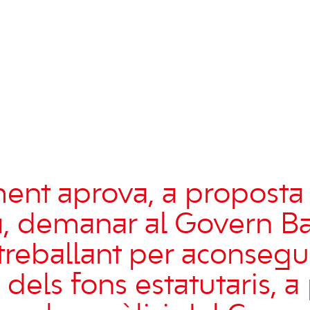
ment aprova, a proposta
ta, demanar al Govern B
treballant per aconsegui
dels fons estatutaris, a