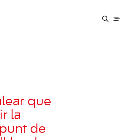
alear que
r la
 punt de