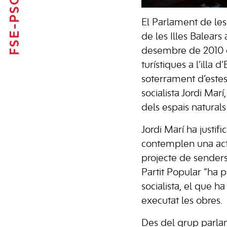
FSE-PSOE
El Parlament de les 
de les Illes Balears
desembre de 2010 de
turístiques a l’illa 
soterrament d’estesa
socialista Jordi Ma
dels espais natural
Jordi Marí ha justif
contemplen una actu
projecte de senders 
Partit Popular “ha p
socialista, el que 
executat les obres.
Des del grup parlame