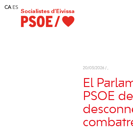
Home
CA
ES
Consell Insular d'Eivissa
Services
Contact
20/03/2026 /
,
El Parla
PSOE de 
desconne
combatre 