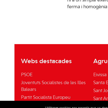
ni a un simple exerc
ferma i homogènia a 
Webs destacades
Agru
PSOE
Eivissa
Joventuts Socialistes de les Illes
Santa E
Balears
Sant Jo
Partit Socialista Europeu
Sant A
El Socialista
Sant Jo
Utilitzem cookies per garantir que us done