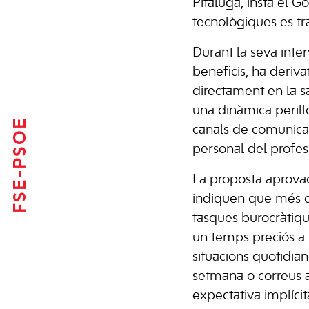
Pitaluga, insta el G
tecnològiques es tr
Durant la seva inter
beneficis, ha deriva
directament en la sa
una dinàmica perillo
FSE-PSOE
canals de comunicaci
personal del profess
La proposta aprovad
indiquen que més del
tasques burocràtiqu
un temps preciós a 
situacions quotidian
setmana o correus a 
expectativa implíci