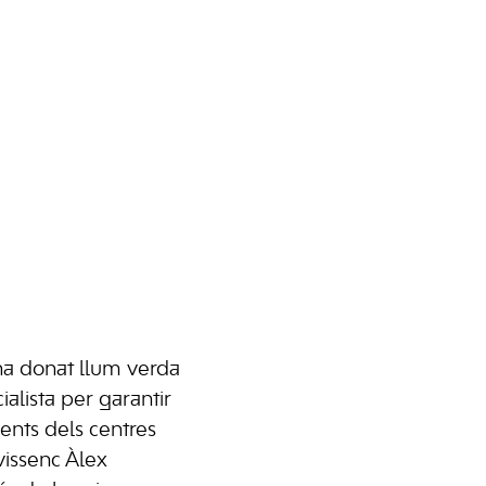
 ha donat llum verda
alista per garantir
cents dels centres
ivissenc Àlex