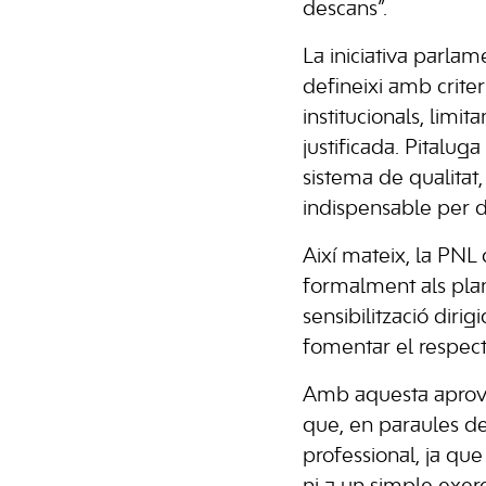
descans”.
La iniciativa parla
defineixi amb criter
institucionals, limit
justificada. Pitalu
sistema de qualitat,
indispensable per di
Així mateix, la PNL
formalment als plan
sensibilització diri
fomentar el respec
Amb aquesta aprova
que, en paraules de
professional, ja qu