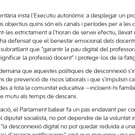
mentària insta l’Executiu autonòmic a desplegar un pr
is objectius quins són els canals i períodes per a le
ant-les estrictament a l’horari de servei efectiu, lleva
ga ha defensat que el benestar emocional dels docents
 subratllant que “garantir la pau digital del professo
gnificar la professió docent” i protegir-los de la fati
 demana que aquestes polítiques de desconnexió s’i
s de prevenció de riscos laborals i que s’impulsin
gides a tota la comunitat educativa —incloent-hi famíl
te mutu als temps de descans.
ció, el Parlament balear fa un pas endavant per co
l diputat socialista, no pot dependre de la voluntat 
e “la desconnexió digital no pot quedar reduïda a una 