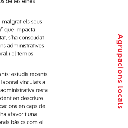
ús de les eines
, malgrat els seus
ca” que impacta
Agrupacions locals
at, s’ha consolidat
ns administratives i
oral i el temps
nts: estudis recents
laboral vinculats a
administrativa resta
ndent en descriure
ficacions en caps de
 ha afavorit una
rals bàsics com el