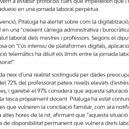
overn a establir protocols clars que impedeixin que l’
adueixi en una jornada laboral perpètua.
venció, Pitaluga ha alertat sobre com la digitalització
t en una “creixent càrrega administrativa i burocràti
lut laboral dels mestres i professors. Segons el diput
sa on “l’ús intensiu de plataformes digitals, aplicacio
ó telemàtics ha diluït els límits entre la jornada lab
orat”.
a neix d’una realitat sostinguda per dades preocupa
 72% del professorat pateix nivells elevats d’estrès 
es, i gairebé el 97% considera que aquesta saturació 
la tasca pròpiament docent. Pitaluga ha estat contu
es que vulneren la conciliació familiar, com ara noti
altes hores de la nit, afirmant que “aquesta situació
ta de disponibilitat permanent que vulnera drets labo