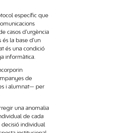
otocol específic que
s comunicacions
t de casos d’urgència
 és la base d’un
rat és una condició
ga informàtica.
ncorporin
 campanyes de
ies i alumnat— per
rregir una anomalia
individual de cada
decisió individual