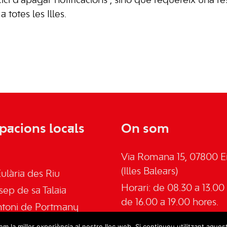
ici d’apagar notificacions”, sinó que requereix una re
totes les Illes.
pacions locals
On som
Via Romana 15, 07800 Ei
(Illes Balears)
ulària des Riu
Horari: de 08.30 a 13.00 
sep de sa Talaia
de 16.00 a 19.00 hores.
ntoni de Portmany
Telèfon: 645555030
an de Labritja
m la millor experiència al nostre lloc web. Si continueu utilitzant aques