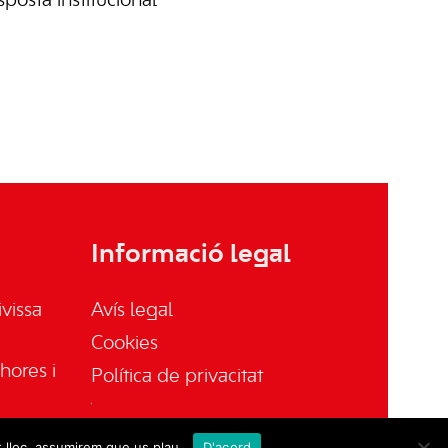
sposta institucional
Informació legal
vissa
Avís legal
Cookies
hores i
Política de privacitat
t lloc, assumirem que us plau.
D'acord