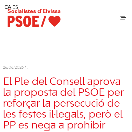
Home
CA
ES
Consell Insular d'Eivissa
Services
Contact
26/06/2026 /
,
El Ple del Consell aprova
la proposta del PSOE per
reforçar la persecució de
les festes il·legals, però el
PP es nega a prohibir