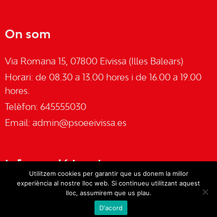
On som
Via Romana 15, 07800 Eivissa (Illes Balears)
Horari: de 08.30 a 13.00 hores i de 16.00 a 19.00
hores.
Telèfon: 645555030
Email:
admin@psoeeivissa.es
Informació legal
Utilitzem cookies per garantir que us donem la millor
experiència al nostre lloc web. Si continueu utilitzant aquest
Avís legal
lloc, assumirem que us plau.
D'acord
Cookies