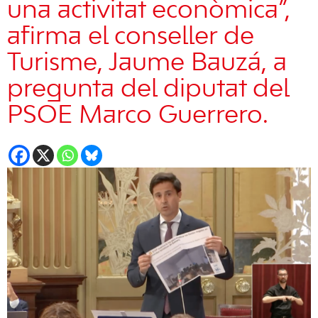
una activitat econòmica”,
afirma el conseller de
Turisme, Jaume Bauzá, a
pregunta del diputat del
PSOE Marco Guerrero.