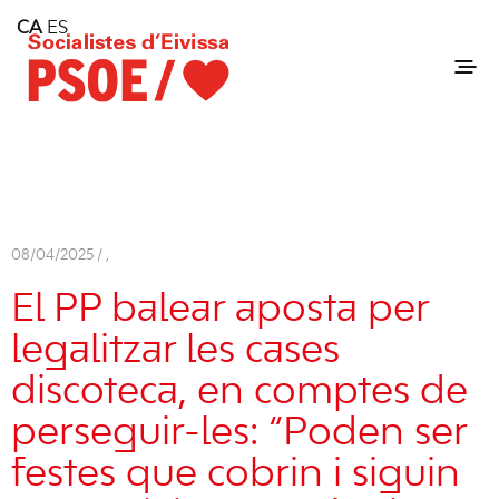
Home
CA
ES
Consell Insular d'Eivissa
Services
Contact
08/04/2025 /
,
El PP balear aposta per
legalitzar les cases
discoteca, en comptes de
perseguir-les: “Poden ser
festes que cobrin i siguin