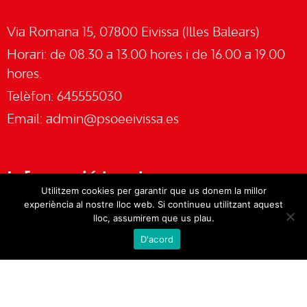
Via Romana 15, 07800 Eivissa (Illes Balears)
Horari: de 08.30 a 13.00 hores i de 16.00 a 19.00
hores.
Telèfon: 645555030
Email:
admin@psoeeivissa.es
Informació legal
Utilitzem cookies per garantir que us donem la millor
experiència al nostre lloc web. Si continueu utilitzant aquest
Avís legal
lloc, assumirem que us plau.
D'acord
Cookies
Política de privacitat