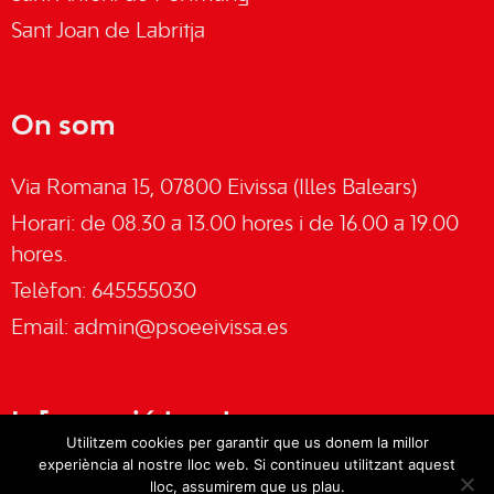
Sant Joan de Labritja
On som
Via Romana 15, 07800 Eivissa (Illes Balears)
Horari: de 08.30 a 13.00 hores i de 16.00 a 19.00
hores.
Telèfon: 645555030
Email:
admin@psoeeivissa.es
Informació legal
Utilitzem cookies per garantir que us donem la millor
experiència al nostre lloc web. Si continueu utilitzant aquest
Avís legal
lloc, assumirem que us plau.