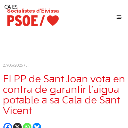
Home
CA
ES
Consell Insular d'Eivissa
Services
Contact
27/03/2025 /
,
,
El PP de Sant Joan vota en
contra de garantir l’aigua
potable a sa Cala de Sant
Vicent