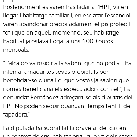
Posteriorment es varen traslladar a l’HPL, varen
llogar l’habitatge familiar i, en esclatar l’escàndol,
varen abandonar precipitadament el pis protegit,
tot i que en aquell moment el seu habitatge
habitual ja estava llogat a uns 3.000 euros
mensuals.
“L’alcalde va residir allà sabent que no podia, i ha
intentat amagar les seves propietats per
beneficiar-se d’una llei que vostès ja sabien que
només beneficiaria els especuladors com ell”, ha
denunciat Fernández adreçant-se als diputats del
PP. “No poden seguir guanyant temps fent-li de
tapadera.”
La diputada ha subratllat la gravetat del cas en
un context de crisi habitacional, que va dels casos