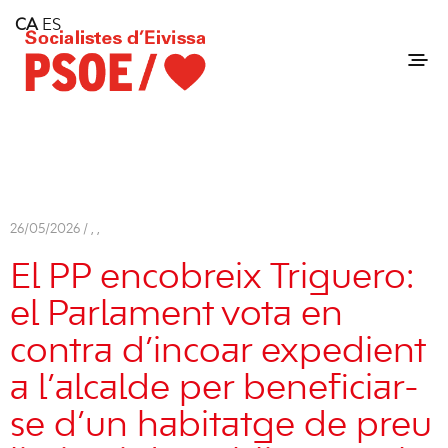
Home
CA
ES
Consell Insular d'Eivissa
Services
Contact
26/05/2026 /
,
,
El PP encobreix Triguero:
el Parlament vota en
contra d’incoar expedient
a l’alcalde per beneficiar-
se d’un habitatge de preu