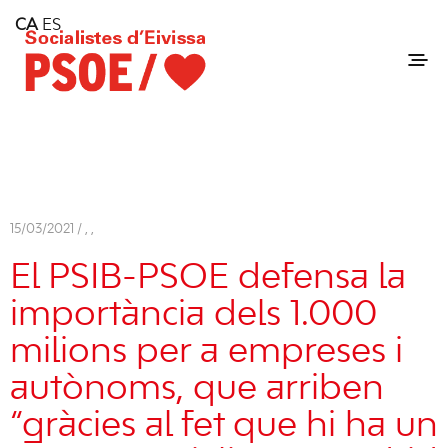
Home
CA
ES
Consell Insular d'Eivissa
Services
Contact
15/03/2021 /
,
,
El PSIB-PSOE defensa la
importància dels 1.000
milions per a empreses i
autònoms, que arriben
“gràcies al fet que hi ha un