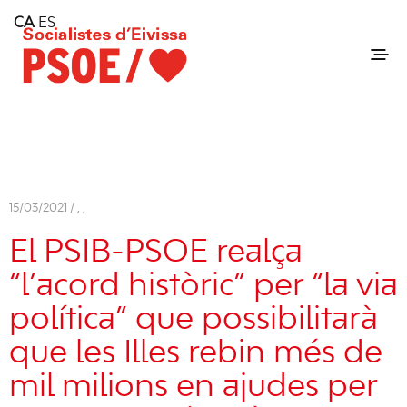
Home
CA
ES
Consell Insular d'Eivissa
Services
Contact
15/03/2021 /
,
,
El PSIB-PSOE realça
“l’acord històric” per “la via
política” que possibilitarà
que les Illes rebin més de
mil milions en ajudes per