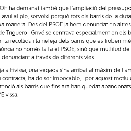
SOE ha demanat també que l’ampliació del pressupos
vui al ple, serveixi perquè tots els barris de la ciuta
ixa manera. Des del PSOE ja hem denunciat en altres
de Triguero i Grivé se centrava especialment en els b
t la recollida i la neteja dels barris que es troben mé
úncia no només la fa el PSOE, sinó que multitud de 
n denunciant a través de diferents vies.
ja a Eivissa, una vegada s’ha arribat al màxim de l’a
a contracta, ha de ser impecable, i per aquest moti
enció als barris que fins ara han quedat abandonats 
Eivissa.