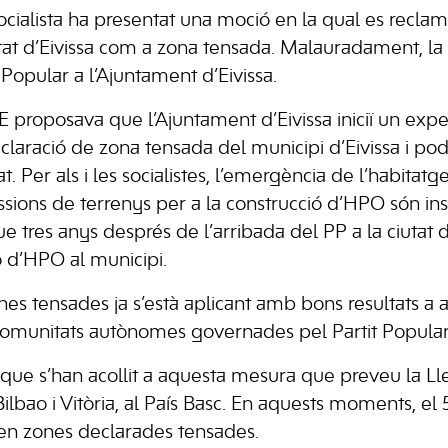
ocialista ha presentat una moció en la qual es reclam
utat d’Eivissa com a zona tensada. Malauradament, la
 Popular a l’Ajuntament d’Eivissa.
E proposava que l’Ajuntament d’Eivissa iniciï un exp
 declaració de zona tensada del municipi d’Eivissa i pod
at. Per als i les socialistes, l’emergència de l’habitat
ssions de terrenys per a la construcció d’HPO són ins
 tres anys després de l’arribada del PP a la ciutat d
ó d’HPO al municipi.
es tensades ja s’està aplicant amb bons resultats a al
 comunitats autònomes governades pel Partit Popular
s que s’han acollit a aquesta mesura que preveu la Ll
 Bilbao i Vitòria, al País Basc. En aquests moments, e
u en zones declarades tensades.