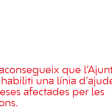
aconsegueix que l’Aju
 habiliti una línia d’ajud
eses afectades per les
ons.