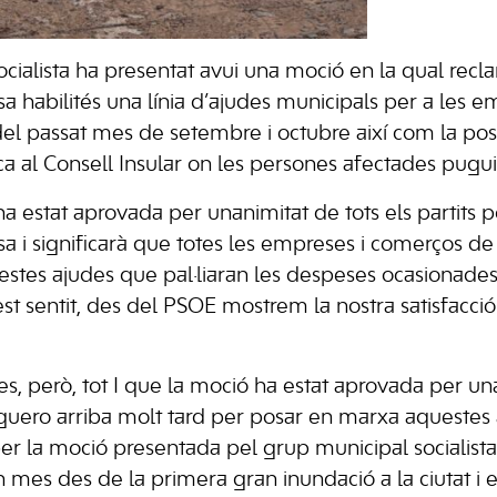
ocialista ha presentat avui una moció en la qual rec
sa habilités una línia d’ajudes municipals per a les 
del passat mes de setembre i octubre així com la p
ca al Consell Insular on les persones afectades pugui
ha estat aprovada per unanimitat de tots els partits po
sa i significarà que totes les empreses i comerços de l
stes ajudes que pal·liaran les despeses ocasionades
st sentit, des del PSOE mostrem la nostra satisfacció
istes, però, tot I que la moció ha estat aprovada per un
guero arriba molt tard per posar en marxa aquestes
per la moció presentada pel grup municipal socialista
n mes des de la primera gran inundació a la ciutat i 