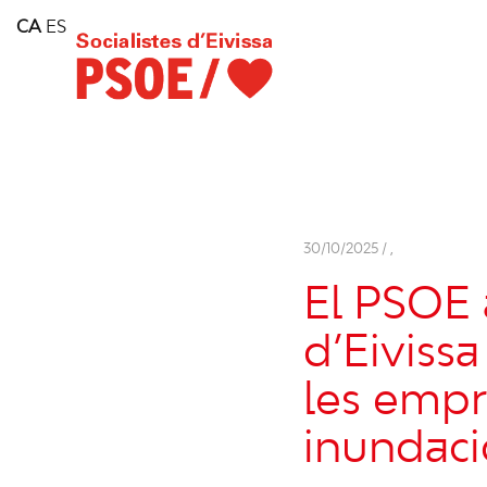
Home
CA
ES
Consell Insular d'Eivissa
Services
Contact
30/10/2025 /
,
El PSOE 
d’Eivissa
les empr
inundaci