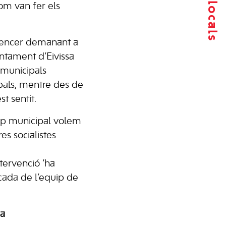
com van fer els
 sencer demanant a
untament d’Eivissa
s municipals
pals, mentre des de
t sentit.
rup municipal volem
res socialistes
ntervenció ‘ha
ancada de l’equip de
da