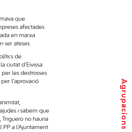
lamava que
empreses afectades
osada en marxa
n ser ateses.
lítics de
a ciutat d’Eivissa
 per les destrosses
Agrupacions locals
 per l’aprovació
animitat,
 ajudes i sabem que
, Triguero no hauria
el PP a l’Ajuntament