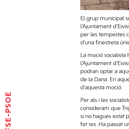
El grup municipal s
l’Ajuntament d’Eivis
per les tempestes 
d’una finestreta úni
La moció socialista 
l’Ajuntament d’Eivis
podran optar a aque
de la Dana. En aque
d’aquesta moció.
FSE-PSOE
Per als i les social
consideram que Tri
si no hagués estat 
fet res. Ha passat u