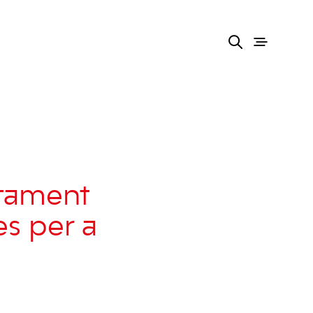
ntament
es per a