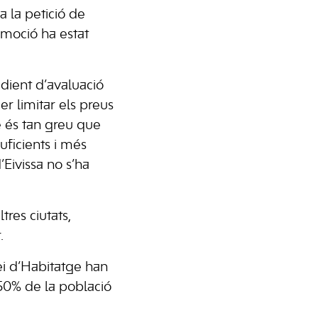
a la petició de
 moció ha estat
edient d’avaluació
er limitar els preus
ge és tan greu que
uficients i més
’Eivissa no s’ha
tres ciutats,
.
ei d’Habitatge han
l 50% de la població