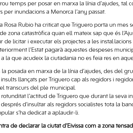
prou temps per posar en marxa la línia d’ajudes, tal 
s per inundacions a Menorca l’any passat.
sta Rosa Rubio ha criticat que Triguero porta un mes
ó de zona catastròfica quan ell mateix sap que és l’Aj
 de licitar i executar els projectes a les instal·lacion
teriorment l’Estat pagarà aquestes despeses munici
ó a la que acudeix la ciutadania no es feia res en aques
 la posada en marxa de la línia d’ajudes, des del g
 insults llançats per Triguero cap als regidors i regido
el transcurs del ple municipal.
rotunditat l’actitud de Triguero que durant la seva i
i després d’insultar als regidors socialistes tota la b
pular s’ha dedicat a aplaudir-li.
ntra de declarar la ciutat d’Eivissa com a zona tensa