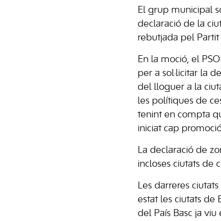
El grup municipal s
declaració de la ci
rebutjada pel Partit
En la moció, el PSO
per a sol·licitar la
del lloguer a la ciut
les polítiques de ce
tenint en compta que
iniciat cap promoci
La declaració de zon
incloses ciutats de
Les darreres ciutat
estat les ciutats de
del País Basc ja vi