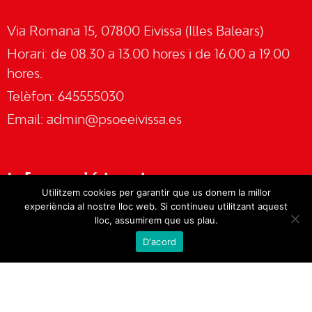
Via Romana 15, 07800 Eivissa (Illes Balears)
Horari: de 08.30 a 13.00 hores i de 16.00 a 19.00
hores.
Telèfon: 645555030
Email:
admin@psoeeivissa.es
Informació legal
Utilitzem cookies per garantir que us donem la millor
experiència al nostre lloc web. Si continueu utilitzant aquest
Avís legal
lloc, assumirem que us plau.
D'acord
Cookies
Política de privacitat