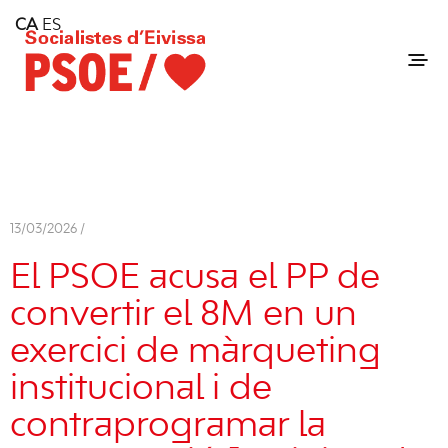
Home
CA
ES
Consell Insular d'Eivissa
Services
Contact
13/03/2026 /
El PSOE acusa el PP de
convertir el 8M en un
exercici de màrqueting
institucional i de
contraprogramar la