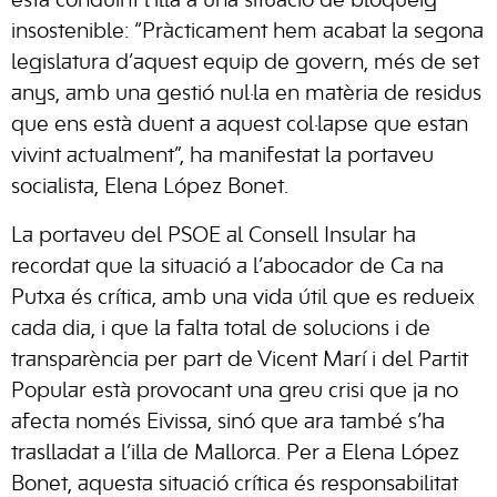
està conduint l’illa a una situació de bloqueig
insostenible: “Pràcticament hem acabat la segona
legislatura d’aquest equip de govern, més de set
anys, amb una gestió nul·la en matèria de residus
que ens està duent a aquest col·lapse que estan
vivint actualment”, ha manifestat la portaveu
socialista, Elena López Bonet.
La portaveu del PSOE al Consell Insular ha
recordat que la situació a l’abocador de Ca na
Putxa és crítica, amb una vida útil que es redueix
cada dia, i que la falta total de solucions i de
transparència per part de Vicent Marí i del Partit
Popular està provocant una greu crisi que ja no
afecta només Eivissa, sinó que ara també s’ha
traslladat a l’illa de Mallorca. Per a Elena López
Bonet, aquesta situació crítica és responsabilitat