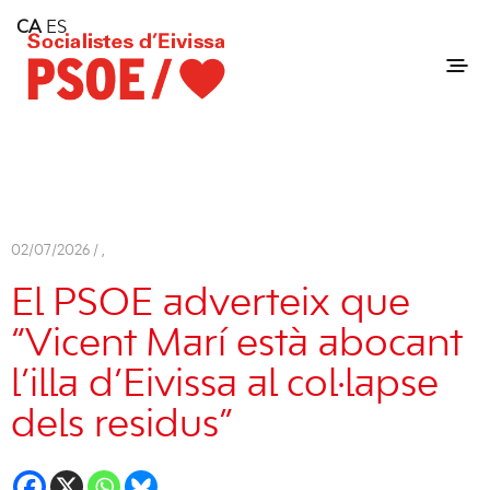
Home
CA
ES
Consell Insular d'Eivissa
Services
Contact
02/07/2026 /
,
El PSOE adverteix que
“Vicent Marí està abocant
l’illa d’Eivissa al col·lapse
dels residus”