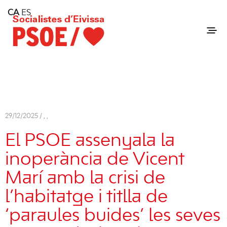
Home
CA
ES
Consell Insular d'Eivissa
Services
Contact
29/12/2025 /
,
,
El PSOE assenyala la
inoperància de Vicent
Marí amb la crisi de
l’habitatge i titlla de
‘paraules buides’ les seves