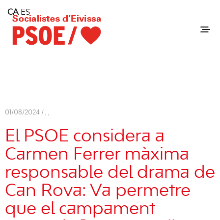
Home
CA
ES
Consell Insular d'Eivissa
Services
Contact
01/08/2024 /
,
,
El PSOE considera a
Carmen Ferrer
màxima
responsable del drama de
Can Rova
: Va permetre
que el campament