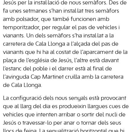
Jesús per la instal·lació de nous semàfors. Des de
fa unes setmanes s’han instal·lat tres semàfors
amb polsador, que també funcionen amb
temporitzador, per regular el pas de vehicles i
vianants. Un dels semàfors s’ha instal·lat a la
carretera de Cala Llonga a l’alçada del pas de
vianants que hi ha al costat de l’aparcament de la
plaça de l’església de Jesús, l’altre està davant
l’estanc del poble i el darrer està al final de
l’avinguda Cap Martinet cruïlla amb la carretera
de Cala Llonga.
La configuració dels nous senyals està provocant
que al llarg del dia es produeixin llargues cues de
vehicles que intenten arribar o sortir del nucli de
Jesús o travessar-lo per anar o tornar dels seus
llocs de feina. La senyalització horitzontal que hi