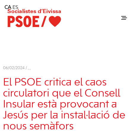
Home
CA
ES
Consell Insular d'Eivissa
Services
Contact
06/02/2024 /
,
,
El PSOE critica el caos
circulatori que el Consell
Insular està provocant a
Jesús per la instal·lació de
nous semàfors